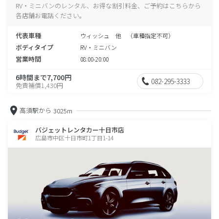
RV・ミニバンのレンタル、お得な割引料金、ご予約はこちらから
各店舗お電話ください。
代表車種
ウィッシュ 他 （車種指定不可）
ボディタイプ
RV・ミニバン
営業時間
08:00-20:00
6時間まで7,700円
082-295-3333
免責補償1,430円
高須駅から
3025m
バジェットレンタカー十日市店
広島市中区十日市町1丁目1-14