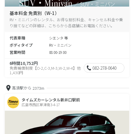
基本料金 免責別（W-1）
RV・ミニバンのレンタル、お得な割引料金、キャンセル料金や乗
り捨てなどの詳細は、こちらから各店舗にお電話ください。
代表車種
シエンタ 等
ボディタイプ
RV・ミニバン
営業時間
08:00-19:00
6時間10,752円
082-278-0640
免責補償制度【O-2,C-3,M-3,W-2,W-4】他
1,430円
高須駅から
2373m
タイムズカーレンタル新井口駅前
広島市西区草津南3-4-17