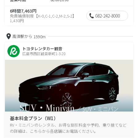
6時間7,463円
082-242-8000
免責補償制度【K-0,C-1,C-2,M-2,S-2】
1,430円
高須駅から
1590m
トヨタレンタカー観音
広島市西区観音新町1-3-20
基本料金プラン（W1）
RV・ミニバンのレンタル、お得な割引料金や予約、乗り捨てなど
の詳細は、こちらから各店舗にお電話ください。