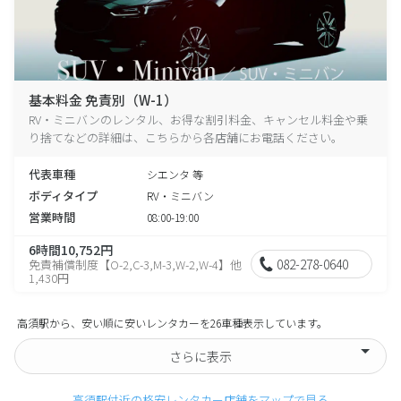
基本料金 免責別（W-1）
RV・ミニバンのレンタル、お得な割引料金、キャンセル料金や乗
り捨てなどの詳細は、こちらから各店舗にお電話ください。
代表車種
シエンタ 等
ボディタイプ
RV・ミニバン
営業時間
08:00-19:00
6時間10,752円
082-278-0640
免責補償制度【O-2,C-3,M-3,W-2,W-4】他
1,430円
高須駅から、安い順に安いレンタカーを26車種表示しています。
さらに表示
高須駅付近の格安レンタカー店舗をマップで見る