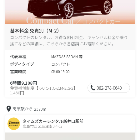
基本料金 免責別（M-2）
コンパクトのレンタル、お得な割引料金、キャンセル料金や乗り
捨てなどの詳細は、こちらから各店舗にお電話ください。
代表車種
MAZDA3 SEDAN 等
ボディタイプ
コンパクト
営業時間
08:00-19:00
6時間9,108円
082-278-0640
免責補償制度【K-0,C-1,C-2,M-2,S-2】
1,430円
高須駅から
2373m
タイムズカーレンタル新井口駅前
広島市西区草津南3-4-17