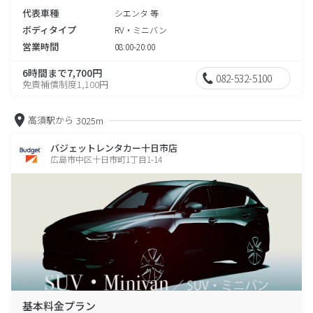
代表車種
シエンタ 等
ボディタイプ
RV・ミニバン
営業時間
08:00-20:00
6時間まで7,700円
082-532-5100
免責補償制度1,100円
高須駅から
3025m
バジェットレンタカー十日市店
広島市中区十日市町1丁目1-14
基本料金プラン