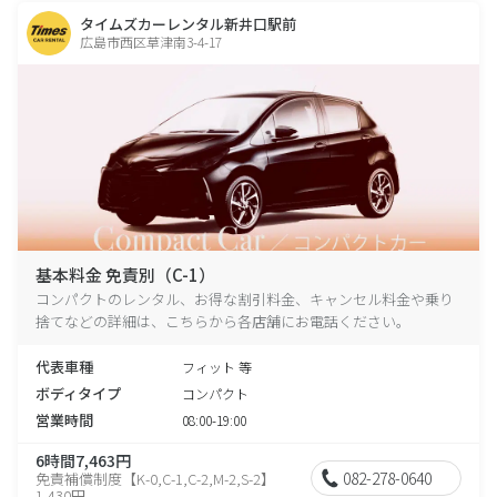
タイムズカーレンタル新井口駅前
広島市西区草津南3-4-17
基本料金 免責別（C-1）
コンパクトのレンタル、お得な割引料金、キャンセル料金や乗り
捨てなどの詳細は、こちらから各店舗にお電話ください。
代表車種
フィット 等
ボディタイプ
コンパクト
営業時間
08:00-19:00
6時間7,463円
082-278-0640
免責補償制度【K-0,C-1,C-2,M-2,S-2】
1,430円