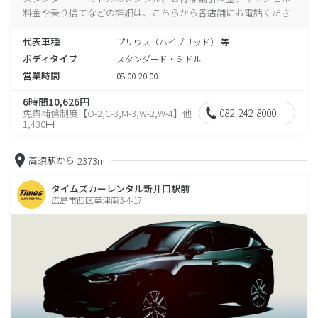
料金や乗り捨てなどの詳細は、こちらから各店舗にお電話くださ
い。
代表車種
プリウス（ハイブリッド） 等
ボディタイプ
スタンダード・ミドル
営業時間
08:00-20:00
6時間10,626円
082-242-8000
免責補償制度【O-2,C-3,M-3,W-2,W-4】他
1,430円
高須駅から
2373m
タイムズカーレンタル新井口駅前
広島市西区草津南3-4-17