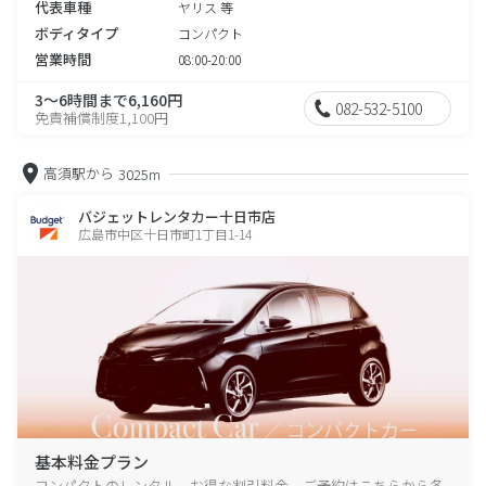
代表車種
ヤリス 等
ボディタイプ
コンパクト
営業時間
08:00-20:00
3～6時間まで6,160円
082-532-5100
免責補償制度1,100円
高須駅から
3025m
バジェットレンタカー十日市店
広島市中区十日市町1丁目1-14
基本料金プラン
コンパクトのレンタル、お得な割引料金、ご予約はこちらから各