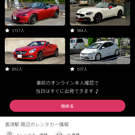
1717人
984人
852人
507人
事前のオンライン本人確認で
当日はすぐに出発できます ♪
始める
高須駅 周辺のレンタカー情報
4 レンタカー店舗
26 車種