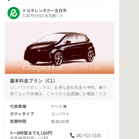
トヨタレンタカー五日市
広島市佐伯区吉見園3-19
基本料金プラン（C1）
コンパクトのレンタル、お得な割引料金や予約、乗り
捨てなどの詳細は、こちらから各店舗にお電話くださ
い。
代表車種
ヤリス 等
ボディタイプ
コンパクト
営業時間
08:00-20:00
3～6時間まで6,160円
082-921-0100
免責補償制度1,100円