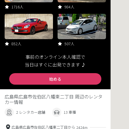
1716人
984人
852人
507人
事前のオンライン本人確認で
当日はすぐに出発できます ♪
始める
広島県広島市佐伯区八幡東二丁目 周辺のレンタ
カー情報
2 レンタカー店舗
13 車種
広島県広島市佐伯区八幡東二丁目から
2424m