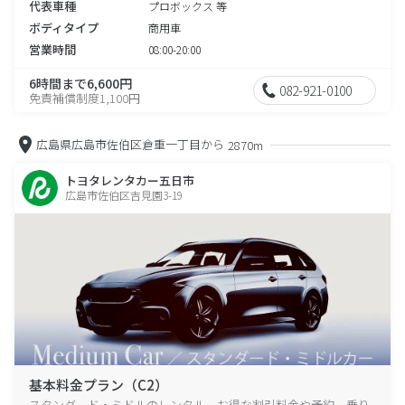
代表車種
プロボックス 等
ボディタイプ
商用車
営業時間
08:00-20:00
6時間まで6,600円
082-921-0100
免責補償制度1,100円
広島県広島市佐伯区倉重一丁目から
2870m
トヨタレンタカー五日市
広島市佐伯区吉見園3-19
基本料金プラン（C2）
スタンダード・ミドルのレンタル、お得な割引料金や予約、乗り