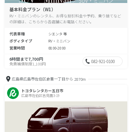
基本料金プラン（W1）
RV・ミニバンのレンタル、お得な割引料金や予約、乗り捨てなど
の詳細は、こちらから各店舗にお電話ください。
代表車種
シエンタ 等
ボディタイプ
RV・ミニバン
営業時間
08:00-20:00
6時間まで7,700円
082-921-0100
免責補償制度1,100円
広島県広島市佐伯区倉重一丁目から
2870m
トヨタレンタカー五日市
広島市佐伯区吉見園3-19