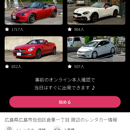
1717人
984人
852人
507人
事前のオンライン本人確認で
当日はすぐに出発できます ♪
始める
広島県広島市佐伯区倉重一丁目 周辺のレンタカー情報
1 レンタカー店舗
7 車種