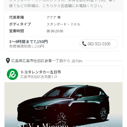
捨てなどの詳細は、こちらから各店舗にお電話ください。
代表車種
アクア 等
ボディタイプ
スタンダード・ミドル
営業時間
08:00-20:00
3～6時間まで7,150円
082-921-0100
免責補償制度1,100円
広島県広島市佐伯区倉重一丁目から
2870m
トヨタレンタカー五日市
広島市佐伯区吉見園3-19