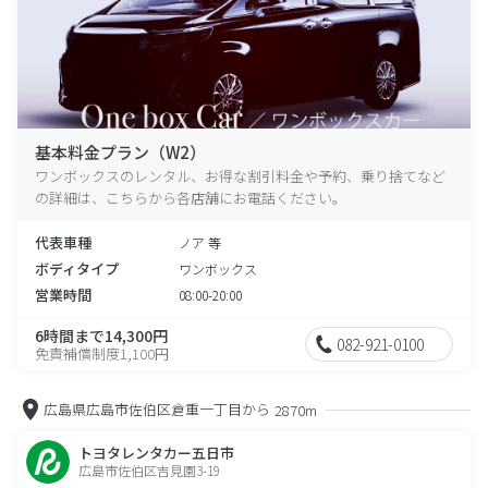
基本料金プラン（W2）
ワンボックスのレンタル、お得な割引料金や予約、乗り捨てなど
の詳細は、こちらから各店舗にお電話ください。
代表車種
ノア 等
ボディタイプ
ワンボックス
営業時間
08:00-20:00
6時間まで14,300円
082-921-0100
免責補償制度1,100円
広島県広島市佐伯区倉重一丁目から
2870m
トヨタレンタカー五日市
広島市佐伯区吉見園3-19