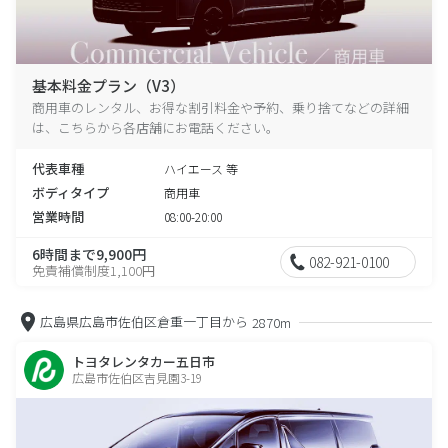
基本料金プラン（V3）
商用車のレンタル、お得な割引料金や予約、乗り捨てなどの詳細
は、こちらから各店舗にお電話ください。
代表車種
ハイエース 等
ボディタイプ
商用車
営業時間
08:00-20:00
6時間まで9,900円
082-921-0100
免責補償制度1,100円
広島県広島市佐伯区倉重一丁目から
2870m
トヨタレンタカー五日市
広島市佐伯区吉見園3-19