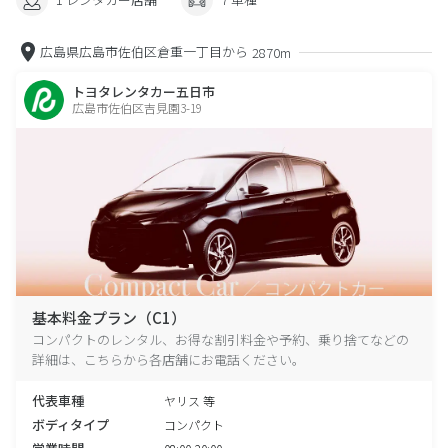
広島県広島市佐伯区倉重一丁目から
2870m
トヨタレンタカー五日市
広島市佐伯区吉見園3-19
基本料金プラン（C1）
コンパクトのレンタル、お得な割引料金や予約、乗り捨てなどの
詳細は、こちらから各店舗にお電話ください。
代表車種
ヤリス 等
ボディタイプ
コンパクト