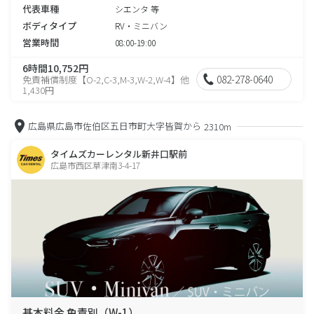
代表車種
シエンタ 等
ボディタイプ
RV・ミニバン
営業時間
08:00-19:00
6時間10,752円
082-278-0640
免責補償制度【O-2,C-3,M-3,W-2,W-4】他
1,430円
広島県広島市佐伯区五日市町大字皆賀から
2310m
タイムズカーレンタル新井口駅前
広島市西区草津南3-4-17
基本料金 免責別（W-1）