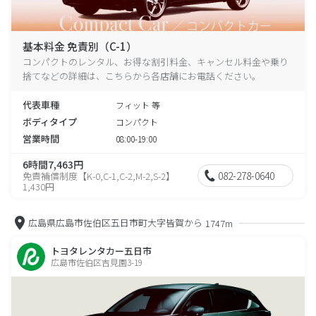
基本料金 免責別（C-1）
コンパクトのレンタル、お得な割引料金、キャンセル料金や乗り
捨てなどの詳細は、こちらから各店舗にお電話ください。
代表車種
フィット 等
ボディタイプ
コンパクト
営業時間
08:00-19:00
6時間7,463円
082-278-0640
免責補償制度【K-0,C-1,C-2,M-2,S-2】
1,430円
広島県広島市佐伯区五日市町大字皆賀から
1747m
トヨタレンタカー五日市
広島市佐伯区吉見園3-19