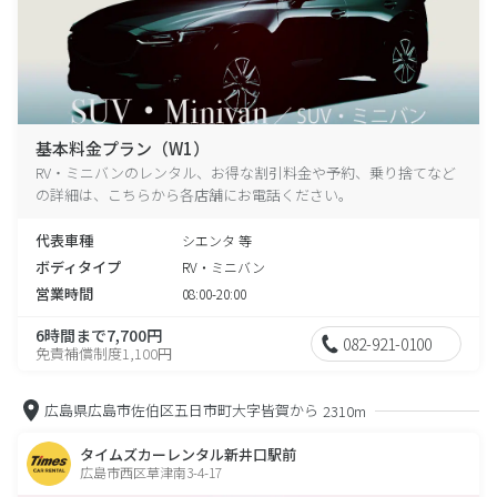
基本料金プラン（W1）
RV・ミニバンのレンタル、お得な割引料金や予約、乗り捨てなど
の詳細は、こちらから各店舗にお電話ください。
代表車種
シエンタ 等
ボディタイプ
RV・ミニバン
営業時間
08:00-20:00
6時間まで7,700円
082-921-0100
免責補償制度1,100円
広島県広島市佐伯区五日市町大字皆賀から
2310m
タイムズカーレンタル新井口駅前
広島市西区草津南3-4-17