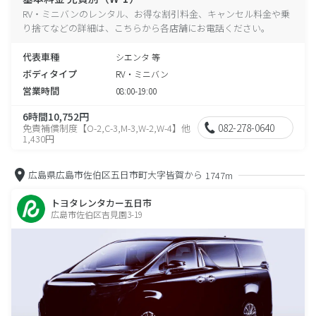
RV・ミニバンのレンタル、お得な割引料金、キャンセル料金や乗
り捨てなどの詳細は、こちらから各店舗にお電話ください。
代表車種
シエンタ 等
ボディタイプ
RV・ミニバン
営業時間
08:00-19:00
6時間10,752円
082-278-0640
免責補償制度【O-2,C-3,M-3,W-2,W-4】他
1,430円
広島県広島市佐伯区五日市町大字皆賀から
1747m
トヨタレンタカー五日市
広島市佐伯区吉見園3-19