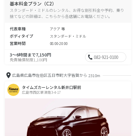
基本料金プラン（C2）
スタンダード・ミドルのレンタル、お得な割引料金や予約、乗り
捨てなどの詳細は、こちらから各店舗にお電話ください。
代表車種
アクア 等
ボディタイプ
スタンダード・ミドル
営業時間
08:00-20:00
3～6時間まで7,150円
082-921-0100
免責補償制度1,100円
広島県広島市佐伯区五日市町大字皆賀から
2310m
タイムズカーレンタル新井口駅前
広島市西区草津南3-4-17