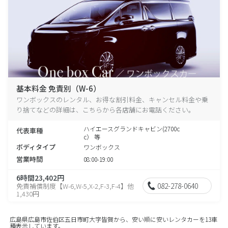
基本料金 免責別（W-6）
ワンボックスのレンタル、お得な割引料金、キャンセル料金や乗
り捨てなどの詳細は、こちらから各店舗にお電話ください。
ハイエースグランドキャビン(2700c
代表車種
c） 等
ボディタイプ
ワンボックス
営業時間
08:00-19:00
6時間23,402円
082-278-0640
免責補償制度【W-6,W-5,X-2,F-3,F-4】他
1,430円
広島県広島市佐伯区五日市町大字皆賀から、安い順に安いレンタカーを13車
種表示しています。