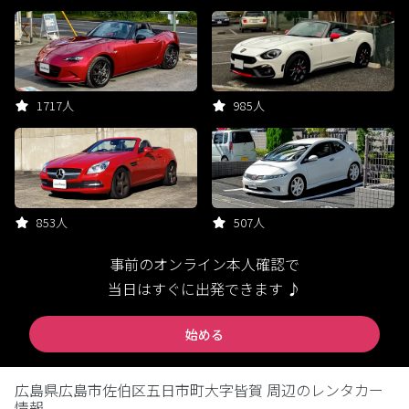
1717人
985人
853人
507人
事前のオンライン本人確認で
当日はすぐに出発できます ♪
始める
広島県広島市佐伯区五日市町大字皆賀 周辺のレンタカー
情報