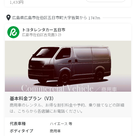
1,430円
広島県広島市佐伯区五日市町大字皆賀から
1747m
トヨタレンタカー五日市
広島市佐伯区吉見園3-19
基本料金プラン（V3）
商用車のレンタル、お得な割引料金や予約、乗り捨てなどの詳細
は、こちらから各店舗にお電話ください。
代表車種
ハイエース 等
ボディタイプ
商用車