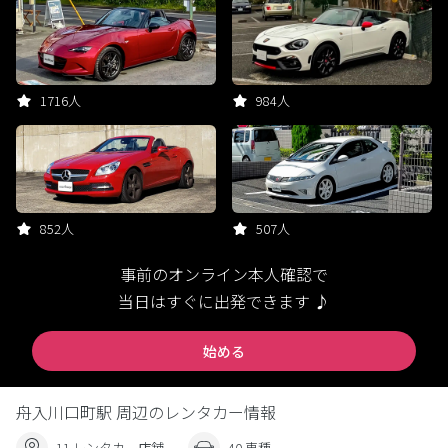
1716人
984人
852人
507人
事前のオンライン本人確認で
当日はすぐに出発できます ♪
始める
舟入川口町駅 周辺のレンタカー情報
11 レンタカー店舗
40 車種