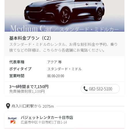
基本料金プラン（C2）
スタンダード・ミドルのレンタル、お得な割引料金や予約、乗り
捨てなどの詳細は、こちらから各店舗にお電話ください。
代表車種
アクア 等
ボディタイプ
スタンダード・ミドル
営業時間
08:00-20:00
3～6時間まで7,150円
082-532-5100
免責補償制度1,100円
舟入川口町駅から
2075m
バジェットレンタカー十日市店
広島市中区十日市町1丁目1-14