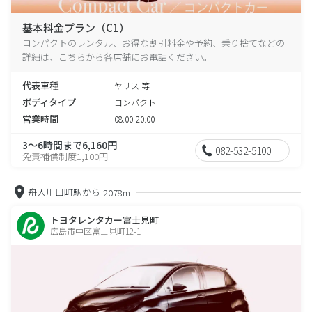
基本料金プラン（C1）
コンパクトのレンタル、お得な割引料金や予約、乗り捨てなどの
詳細は、こちらから各店舗にお電話ください。
代表車種
ヤリス 等
ボディタイプ
コンパクト
営業時間
08:00-20:00
3～6時間まで6,160円
082-532-5100
免責補償制度1,100円
舟入川口町駅から
2078m
トヨタレンタカー富士見町
広島市中区富士見町12-1