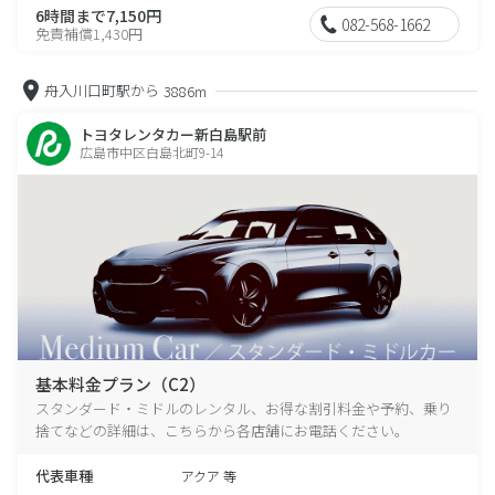
6時間まで7,150円
082-568-1662
免責補償1,430円
舟入川口町駅から
3886m
トヨタレンタカー新白島駅前
広島市中区白島北町9-14
基本料金プラン（C2）
スタンダード・ミドルのレンタル、お得な割引料金や予約、乗り
捨てなどの詳細は、こちらから各店舗にお電話ください。
代表車種
アクア 等