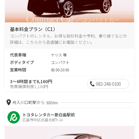
基本料金プラン（C1）
コンパクトのレンタル、お得な割引料金や予約、乗り捨てなどの
詳細は、こちらから各店舗にお電話ください。
代表車種
ヤリス 等
ボディタイプ
コンパクト
営業時間
08:00-20:00
3～6時間まで6,160円
082-248-0100
免責補償制度1,100円
舟入川口町駅から
3886m
トヨタレンタカー新白島駅前
広島市中区白島北町9-14