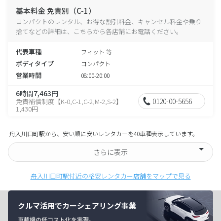
基本料金 免責別（C-1）
コンパクトのレンタル、お得な割引料金、キャンセル料金や乗り
捨てなどの詳細は、こちらから各店舗にお電話ください。
代表車種
フィット 等
ボディタイプ
コンパクト
営業時間
08:00-20:00
6時間7,463円
0120-00-5656
免責補償制度【K-0,C-1,C-2,M-2,S-2】
1,430円
舟入川口町駅から、安い順に安いレンタカーを40車種表示しています。
さらに表示
舟入川口町駅付近の格安レンタカー店舗をマップで見る
クルマ活用でカーシェアリング事業
車載機の低コスト化を実現。