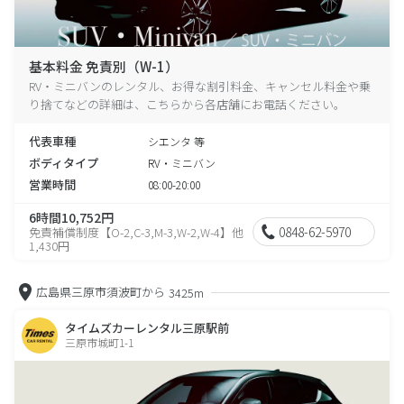
基本料金 免責別（W-1）
RV・ミニバンのレンタル、お得な割引料金、キャンセル料金や乗
り捨てなどの詳細は、こちらから各店舗にお電話ください。
代表車種
シエンタ 等
ボディタイプ
RV・ミニバン
営業時間
08:00-20:00
6時間10,752円
0848-62-5970
免責補償制度【O-2,C-3,M-3,W-2,W-4】他
1,430円
広島県三原市須波町から
3425m
タイムズカーレンタル三原駅前
三原市城町1-1