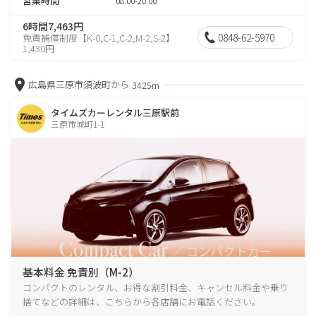
営業時間
08:00-20:00
6時間7,463円
0848-62-5970
免責補償制度【K-0,C-1,C-2,M-2,S-2】
1,430円
広島県三原市須波町から
3425m
タイムズカーレンタル三原駅前
三原市城町1-1
基本料金 免責別（M-2）
コンパクトのレンタル、お得な割引料金、キャンセル料金や乗り
捨てなどの詳細は、こちらから各店舗にお電話ください。