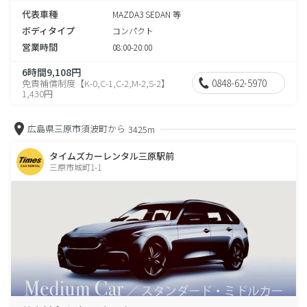
代表車種
MAZDA3 SEDAN 等
ボディタイプ
コンパクト
営業時間
08:00-20:00
6時間9,108円
0848-62-5970
免責補償制度【K-0,C-1,C-2,M-2,S-2】
1,430円
広島県三原市須波町から
3425m
タイムズカーレンタル三原駅前
三原市城町1-1