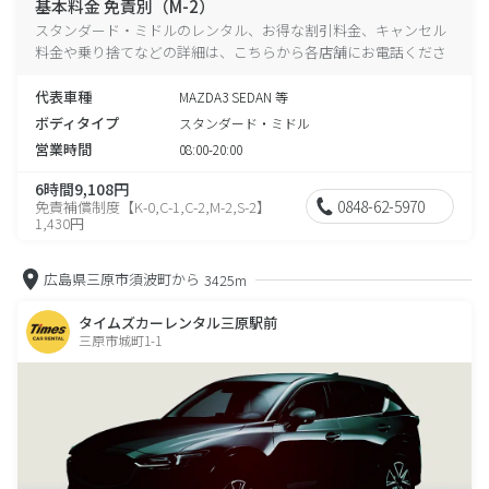
基本料金 免責別（M-2）
スタンダード・ミドルのレンタル、お得な割引料金、キャンセル
料金や乗り捨てなどの詳細は、こちらから各店舗にお電話くださ
い。
代表車種
MAZDA3 SEDAN 等
ボディタイプ
スタンダード・ミドル
営業時間
08:00-20:00
6時間9,108円
0848-62-5970
免責補償制度【K-0,C-1,C-2,M-2,S-2】
1,430円
広島県三原市須波町から
3425m
タイムズカーレンタル三原駅前
三原市城町1-1