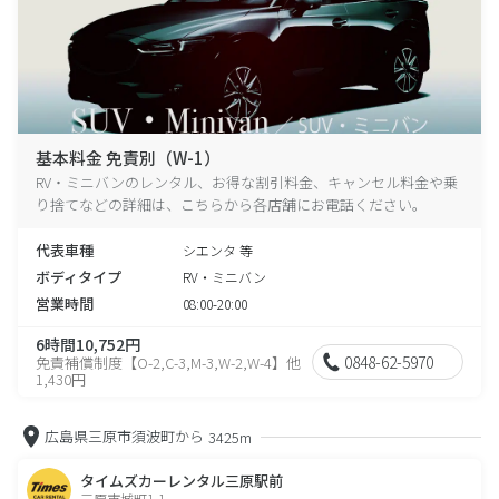
基本料金 免責別（W-1）
RV・ミニバンのレンタル、お得な割引料金、キャンセル料金や乗
り捨てなどの詳細は、こちらから各店舗にお電話ください。
代表車種
シエンタ 等
ボディタイプ
RV・ミニバン
営業時間
08:00-20:00
6時間10,752円
0848-62-5970
免責補償制度【O-2,C-3,M-3,W-2,W-4】他
1,430円
広島県三原市須波町から
3425m
タイムズカーレンタル三原駅前
三原市城町1-1