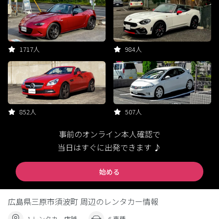
1717人
984人
852人
507人
事前のオンライン本人確認で
当日はすぐに出発できます ♪
始める
広島県三原市須波町 周辺のレンタカー情報
1 レンタカー店舗
6 車種