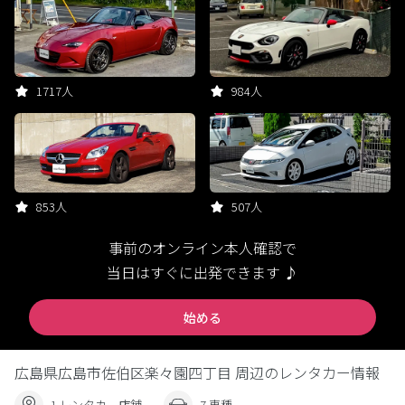
1717人
984人
853人
507人
事前のオンライン本人確認で
当日はすぐに出発できます ♪
始める
広島県広島市佐伯区楽々園四丁目 周辺のレンタカー情報
1 レンタカー店舗
7 車種