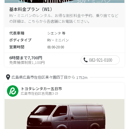
基本料金プラン（W1）
RV・ミニバンのレンタル、お得な割引料金や予約、乗り捨てなど
の詳細は、こちらから各店舗にお電話ください。
代表車種
シエンタ 等
ボディタイプ
RV・ミニバン
営業時間
08:00-20:00
6時間まで7,700円
082-921-0100
免責補償制度1,100円
広島県広島市佐伯区楽々園四丁目から
1752m
トヨタレンタカー五日市
広島市佐伯区吉見園3-19