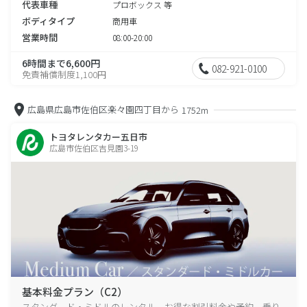
代表車種
プロボックス 等
ボディタイプ
商用車
営業時間
08:00-20:00
6時間まで6,600円
082-921-0100
免責補償制度1,100円
広島県広島市佐伯区楽々園四丁目から
1752m
トヨタレンタカー五日市
広島市佐伯区吉見園3-19
基本料金プラン（C2）
スタンダード・ミドルのレンタル、お得な割引料金や予約、乗り