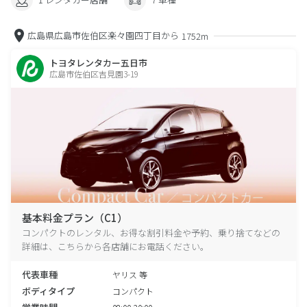
広島県広島市佐伯区楽々園四丁目から
1752m
トヨタレンタカー五日市
広島市佐伯区吉見園3-19
基本料金プラン（C1）
コンパクトのレンタル、お得な割引料金や予約、乗り捨てなどの
詳細は、こちらから各店舗にお電話ください。
代表車種
ヤリス 等
ボディタイプ
コンパクト