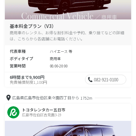
基本料金プラン（V3）
商用車のレンタル、お得な割引料金や予約、乗り捨てなどの詳細
は、こちらから各店舗にお電話ください。
代表車種
ハイエース 等
ボディタイプ
商用車
営業時間
08:00-20:00
6時間まで9,900円
082-921-0100
免責補償制度1,100円
広島県広島市佐伯区楽々園四丁目から
1752m
トヨタレンタカー五日市
広島市佐伯区吉見園3-19