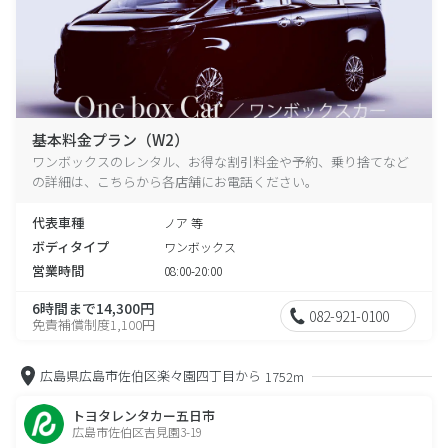
基本料金プラン（W2）
ワンボックスのレンタル、お得な割引料金や予約、乗り捨てなど
の詳細は、こちらから各店舗にお電話ください。
代表車種
ノア 等
ボディタイプ
ワンボックス
営業時間
08:00-20:00
6時間まで14,300円
082-921-0100
免責補償制度1,100円
広島県広島市佐伯区楽々園四丁目から
1752m
トヨタレンタカー五日市
広島市佐伯区吉見園3-19