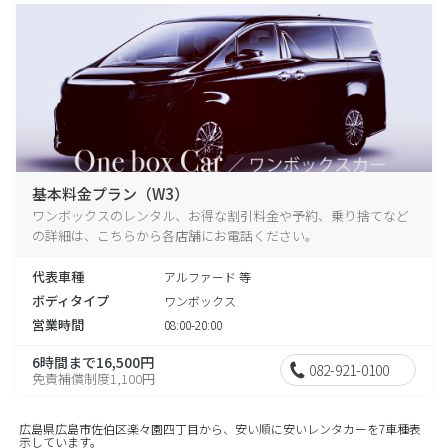
基本料金プラン（W3）
ワンボックスのレンタル、お得な割引料金や予約、乗り捨てなど
の詳細は、こちらから各店舗にお電話ください。
代表車種
アルファード 等
ボディタイプ
ワンボックス
営業時間
08:00-20:00
6時間まで16,500円
082-921-0100
免責補償制度1,100円
広島県広島市佐伯区楽々園四丁目から、安い順に安いレンタカーを7車種表
示しています。