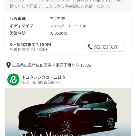
捨てなどの詳細は、こちらから各店舗にお電話ください。
代表車種
アクア 等
ボディタイプ
スタンダード・ミドル
営業時間
08:00-20:00
3～6時間まで7,150円
082-921-0100
免責補償制度1,100円
広島県広島市佐伯区楽々園四丁目から
1752m
トヨタレンタカー五日市
広島市佐伯区吉見園3-19