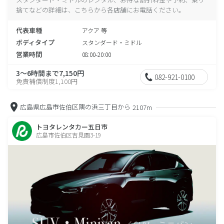
捨てなどの詳細は、こちらから各店舗にお電話ください。
代表車種
アクア 等
ボディタイプ
スタンダード・ミドル
営業時間
08:00-20:00
3～6時間まで7,150円
082-921-0100
免責補償制度1,100円
広島県広島市佐伯区隅の浜三丁目から
2107m
トヨタレンタカー五日市
広島市佐伯区吉見園3-19