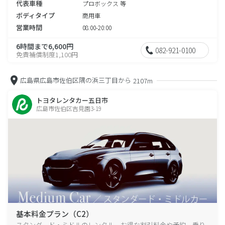
代表車種
プロボックス 等
ボディタイプ
商用車
営業時間
08:00-20:00
6時間まで6,600円
082-921-0100
免責補償制度1,100円
広島県広島市佐伯区隅の浜三丁目から
2107m
トヨタレンタカー五日市
広島市佐伯区吉見園3-19
基本料金プラン（C2）
スタンダード・ミドルのレンタル、お得な割引料金や予約、乗り