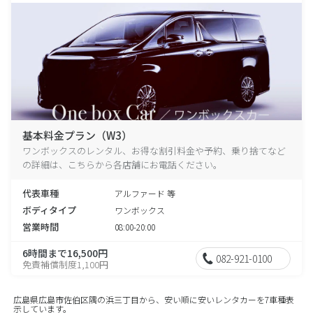
基本料金プラン（W3）
ワンボックスのレンタル、お得な割引料金や予約、乗り捨てなど
の詳細は、こちらから各店舗にお電話ください。
代表車種
アルファード 等
ボディタイプ
ワンボックス
営業時間
08:00-20:00
6時間まで16,500円
082-921-0100
免責補償制度1,100円
広島県広島市佐伯区隅の浜三丁目から、安い順に安いレンタカーを7車種表
示しています。