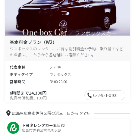
基本料金プラン（W2）
ワンボックスのレンタル、お得な割引料金や予約、乗り捨てなど
の詳細は、こちらから各店舗にお電話ください。
代表車種
ノア 等
ボディタイプ
ワンボックス
営業時間
08:00-20:00
6時間まで14,300円
082-921-0100
免責補償制度1,100円
広島県広島市佐伯区隅の浜三丁目から
2107m
トヨタレンタカー五日市
広島市佐伯区吉見園3-19