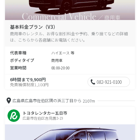
基本料金プラン（V3）
商用車のレンタル、お得な割引料金や予約、乗り捨てなどの詳細
は、こちらから各店舗にお電話ください。
代表車種
ハイエース 等
ボディタイプ
商用車
営業時間
08:00-20:00
6時間まで9,900円
082-921-0100
免責補償制度1,100円
広島県広島市佐伯区隅の浜三丁目から
2107m
トヨタレンタカー五日市
広島市佐伯区吉見園3-19