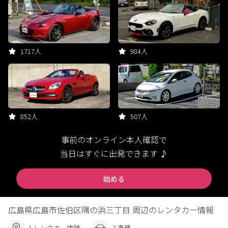
1717人
984人
852人
507人
事前のオンライン本人確認で
当日はすぐに出発できます ♪
始める
広島県広島市佐伯区隅の浜三丁目 周辺のレンタカー情報
1 レンタカー店舗
7 車種