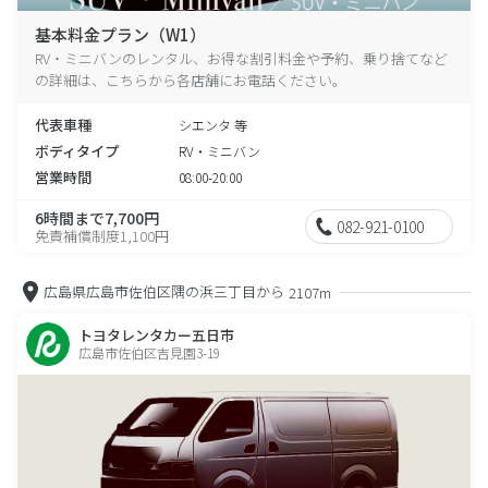
基本料金プラン（W1）
RV・ミニバンのレンタル、お得な割引料金や予約、乗り捨てなど
の詳細は、こちらから各店舗にお電話ください。
代表車種
シエンタ 等
ボディタイプ
RV・ミニバン
営業時間
08:00-20:00
6時間まで7,700円
082-921-0100
免責補償制度1,100円
広島県広島市佐伯区隅の浜三丁目から
2107m
トヨタレンタカー五日市
広島市佐伯区吉見園3-19