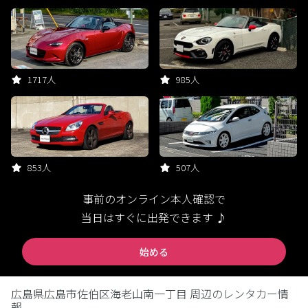
1717人
985人
853人
507人
事前のオンライン本人確認で
当日はすぐに出発できます ♪
始める
広島県広島市佐伯区海老山南一丁目 周辺のレンタカー情
報