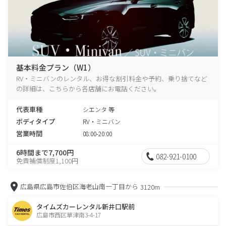
基本料金プラン（W1）
RV・ミニバンのレンタル、お得な割引料金や予約、乗り捨てなど
の詳細は、こちらから各店舗にお電話ください。
代表車種
シエンタ 等
ボディタイプ
RV・ミニバン
営業時間
08:00-20:00
6時間まで7,700円
082-921-0100
免責補償制度1,100円
広島県広島市佐伯区海老山南一丁目から
3120m
タイムズカーレンタル新井口駅前
広島市西区草津南3-4-17