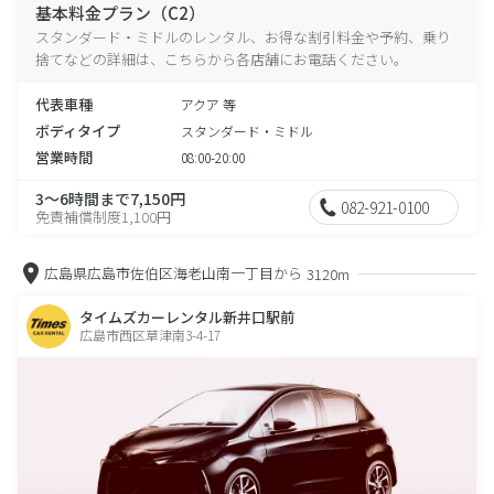
基本料金プラン（C2）
スタンダード・ミドルのレンタル、お得な割引料金や予約、乗り
捨てなどの詳細は、こちらから各店舗にお電話ください。
代表車種
アクア 等
ボディタイプ
スタンダード・ミドル
営業時間
08:00-20:00
3～6時間まで7,150円
082-921-0100
免責補償制度1,100円
広島県広島市佐伯区海老山南一丁目から
3120m
タイムズカーレンタル新井口駅前
広島市西区草津南3-4-17