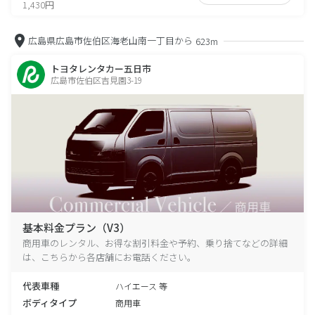
1,430円
広島県広島市佐伯区海老山南一丁目から
623m
トヨタレンタカー五日市
広島市佐伯区吉見園3-19
基本料金プラン（V3）
商用車のレンタル、お得な割引料金や予約、乗り捨てなどの詳細
は、こちらから各店舗にお電話ください。
代表車種
ハイエース 等
ボディタイプ
商用車