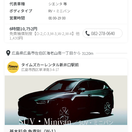
代表車種
シエンタ 等
ボディタイプ
RV・ミニバン
営業時間
08:00-19:00
6時間10,752円
082-278-0640
免責補償制度【O-2,C-3,M-3,W-2,W-4】他
1,430円
広島県広島市佐伯区海老山南一丁目から
3120m
タイムズカーレンタル新井口駅前
広島市西区草津南3-4-17
基本料金 免責別（W-1）