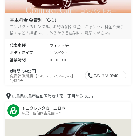
基本料金 免責別（C-1）
コンパクトのレンタル、お得な割引料金、キャンセル料金や乗り
捨てなどの詳細は、こちらから各店舗にお電話ください。
代表車種
フィット 等
ボディタイプ
コンパクト
営業時間
08:00-19:00
6時間7,463円
082-278-0640
免責補償制度【K-0,C-1,C-2,M-2,S-2】
1,430円
広島県広島市佐伯区海老山南一丁目から
623m
トヨタレンタカー五日市
広島市佐伯区吉見園3-19