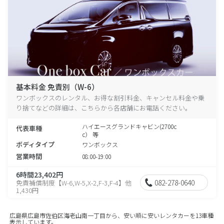
基本料金 免責別（W-6）
ワンボックスのレンタル、お得な割引料金、キャンセル料金や乗
り捨てなどの詳細は、こちらから各店舗にお電話ください。
ハイエースグランドキャビン(2700c
代表車種
c） 等
ボディタイプ
ワンボックス
営業時間
08:00-19:00
6時間23,402円
082-278-0640
免責補償制度【W-6,W-5,X-2,F-3,F-4】他
1,430円
広島県広島市佐伯区海老山南一丁目から、安い順に安いレンタカーを13車種
表示しています。