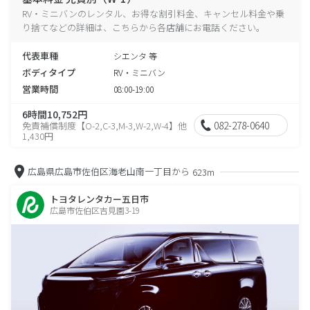
RV・ミニバンのレンタル、お得な割引料金、キャンセル料金や乗
り捨てなどの詳細は、こちらから各店舗にお電話ください。
代表車種
シエンタ 等
ボディタイプ
RV・ミニバン
営業時間
08:00-19:00
6時間10,752円
082-278-0640
免責補償制度【O-2,C-3,M-3,W-2,W-4】他
1,430円
広島県広島市佐伯区海老山南一丁目から
623m
トヨタレンタカー五日市
広島市佐伯区吉見園3-19