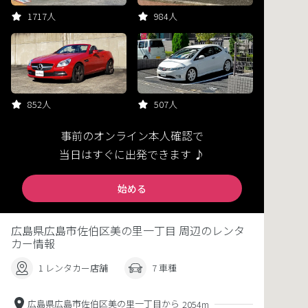
1717人
984人
852人
507人
事前のオンライン本人確認で
当日はすぐに出発できます ♪
始める
広島県広島市佐伯区美の里一丁目 周辺のレンタ
カー情報
1 レンタカー店舗
7 車種
広島県広島市佐伯区美の里一丁目から
2054m