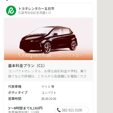
トヨタレンタカー五日市
広島市佐伯区吉見園3-19
基本料金プラン（C1）
コンパクトのレンタル、お得な割引料金や予約、乗り
捨てなどの詳細は、こちらから各店舗にお電話くださ
い。
代表車種
ヤリス 等
ボディタイプ
コンパクト
営業時間
08:00-20:00
3～6時間まで6,160円
082-921-0100
免責補償制度1,100円