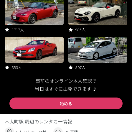
1717人
985人
853人
507人
事前のオンライン本人確認で
当日はすぐに出発できます ♪
始める
木太町駅 周辺のレンタカー情報
8 レンタカー店舗
40 車種