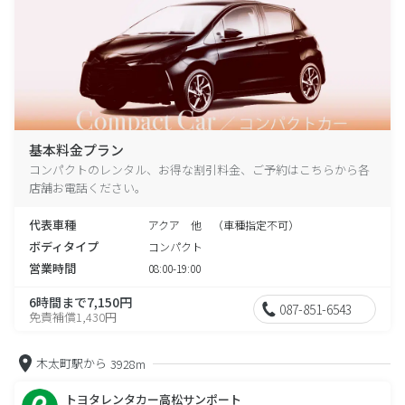
基本料金プラン
コンパクトのレンタル、お得な割引料金、ご予約はこちらから各
店舗お電話ください。
代表車種
アクア 他 （車種指定不可）
ボディタイプ
コンパクト
営業時間
08:00-19:00
6時間まで7,150円
087-851-6543
免責補償1,430円
木太町駅から
3928m
トヨタレンタカー高松サンポート