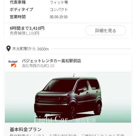
代表車種
フィット等
ボディタイプ
コンパクト
営業時間
08:00-19:00
6時間まで3,410円
詳細を見る
免責補償1,100円
木太町駅から
3600m
バジェットレンタカー高松駅前店
高松市西の丸町2-20
基本料金プラン
軽自動車のレンタル、お得な割引料金、ご予約はこちらから各店