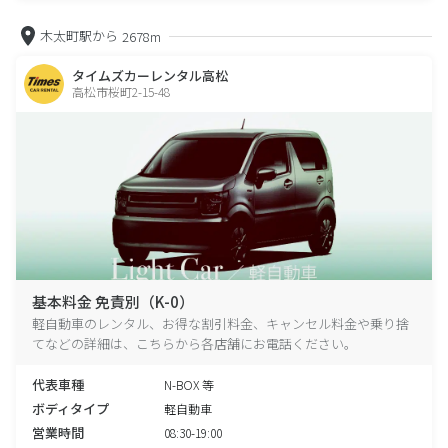
木太町駅から
2678m
タイムズカーレンタル高松
高松市桜町2-15-48
基本料金 免責別（K-0）
軽自動車のレンタル、お得な割引料金、キャンセル料金や乗り捨
てなどの詳細は、こちらから各店舗にお電話ください。
代表車種
N-BOX 等
ボディタイプ
軽自動車
営業時間
08:30-19:00