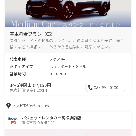
基本料金プラン（C2）
スタンダード・ミドルのレンタル、お得な割引料金や予約、乗り
捨てなどの詳細は、こちらから各店舗にお電話ください。
代表車種
アクア 等
ボディタイプ
スタンダード・ミドル
営業時間
08:00-20:00
3～6時間まで7,150円
087-851-0100
免責補償制度1,100円
木太町駅から
3600m
バジェットレンタカー高松駅前店
高松市西の丸町2-20