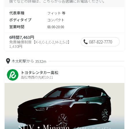
捨てなどの詳細は、こちらから各店舗にお電話ください。
代表車種
フィット 等
ボディタイプ
コンパクト
営業時間
08:00-20:00
6時間7,463円
087-822-7770
免責補償制度【K-0,C-1,C-2,M-2,S-2】
1,430円
木太町駅から
3532m
トヨタレンタカー高松
高松市西の丸町10-21