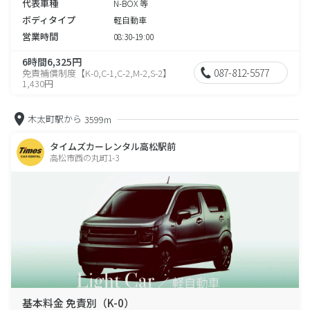
代表車種
N-BOX 等
ボディタイプ
軽自動車
営業時間
08:30-19:00
6時間6,325円
087-812-5577
免責補償制度【K-0,C-1,C-2,M-2,S-2】
1,430円
木太町駅から
3599m
タイムズカーレンタル高松駅前
高松市西の丸町1-3
基本料金 免責別（K-0）