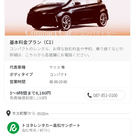
基本料金プラン（C1）
コンパクトのレンタル、お得な割引料金や予約、乗り捨てなどの
詳細は、こちらから各店舗にお電話ください。
代表車種
ヤリス 等
ボディタイプ
コンパクト
営業時間
08:00-20:00
3～6時間まで6,160円
087-851-0100
免責補償制度1,100円
木太町駅から
3928m
トヨタレンタカー高松サンポート
高松市浜ノ町70-2