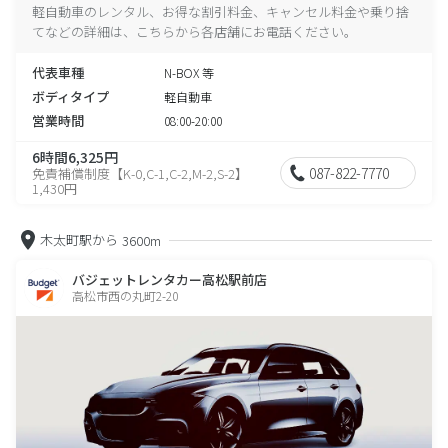
軽自動車のレンタル、お得な割引料金、キャンセル料金や乗り捨
てなどの詳細は、こちらから各店舗にお電話ください。
代表車種
N-BOX 等
ボディタイプ
軽自動車
営業時間
08:00-20:00
6時間6,325円
087-822-7770
免責補償制度【K-0,C-1,C-2,M-2,S-2】
1,430円
木太町駅から
3600m
バジェットレンタカー高松駅前店
高松市西の丸町2-20