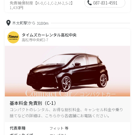
087-831-4591
免責補償制度【K-0,C-1,C-2,M-2,S-2】
1,430円
木太町駅から
3180m
タイムズカーレンタル高松中央
高松市中央町2-7
基本料金 免責別（C-1）
コンパクトのレンタル、お得な割引料金、キャンセル料金や乗り
捨てなどの詳細は、こちらから各店舗にお電話ください。
代表車種
フィット 等