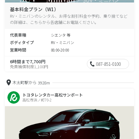
基本料金プラン（W1）
RV・ミニバンのレンタル、お得な割引料金や予約、乗り捨てなど
の詳細は、こちらから各店舗にお電話ください。
代表車種
シエンタ 等
ボディタイプ
RV・ミニバン
営業時間
08:00-20:00
6時間まで7,700円
087-851-0100
免責補償制度1,100円
木太町駅から
3928m
トヨタレンタカー高松サンポート
高松市浜ノ町70-2