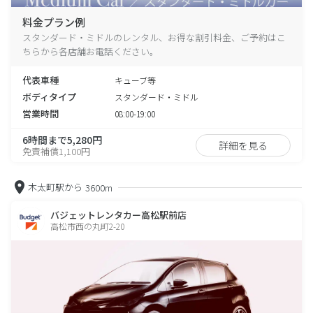
料金プラン例
スタンダード・ミドルのレンタル、お得な割引料金、ご予約はこ
ちらから各店舗お電話ください。
代表車種
キューブ等
ボディタイプ
スタンダード・ミドル
営業時間
08:00-19:00
6時間まで5,280円
詳細を見る
免責補償1,100円
木太町駅から
3600m
バジェットレンタカー高松駅前店
高松市西の丸町2-20