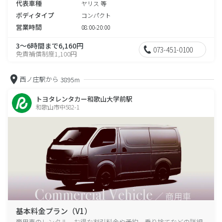
代表車種
ヤリス 等
ボディタイプ
コンパクト
営業時間
08:00-20:00
3～6時間まで6,160円
073-451-0100
免責補償制度1,100円
西ノ庄駅から
3895m
トヨタレンタカー和歌山大学前駅
和歌山市中582-1
基本料金プラン（V1）
商用車のレンタル、お得な割引料金や予約、乗り捨てなどの詳細