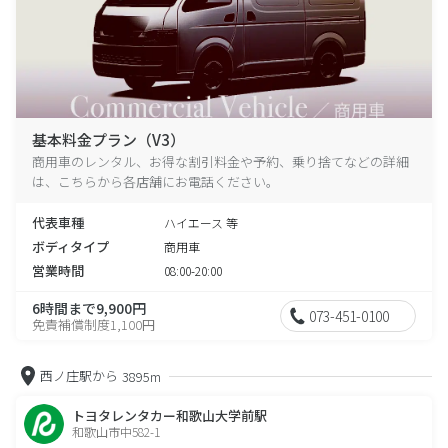
基本料金プラン（V3）
商用車のレンタル、お得な割引料金や予約、乗り捨てなどの詳細
は、こちらから各店舗にお電話ください。
代表車種
ハイエース 等
ボディタイプ
商用車
営業時間
08:00-20:00
6時間まで9,900円
073-451-0100
免責補償制度1,100円
西ノ庄駅から
3895m
トヨタレンタカー和歌山大学前駅
和歌山市中582-1