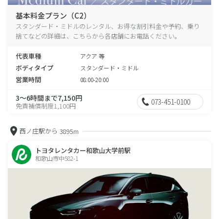
基本料金プラン（C2）
スタンダード・ミドルのレンタル、お得な割引料金や予約、乗り
捨てなどの詳細は、こちらから各店舗にお電話ください。
代表車種
アクア 等
ボディタイプ
スタンダード・ミドル
営業時間
08:00-20:00
3～6時間まで7,150円
073-451-0100
免責補償制度1,100円
西ノ庄駅から
3895m
トヨタレンタカー和歌山大学前駅
和歌山市中582-1