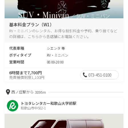
基本料金プラン（W1）
RV・ミニバンのレンタル、お得な割引料金や予約、乗り捨てなど
の詳細は、こちらから各店舗にお電話ください。
代表車種
シエンタ 等
ボディタイプ
RV・ミニバン
営業時間
08:00-20:00
6時間まで7,700円
073-451-0100
免責補償制度1,100円
西ノ庄駅から
3895m
トヨタレンタカー和歌山大学前駅
和歌山市中582-1