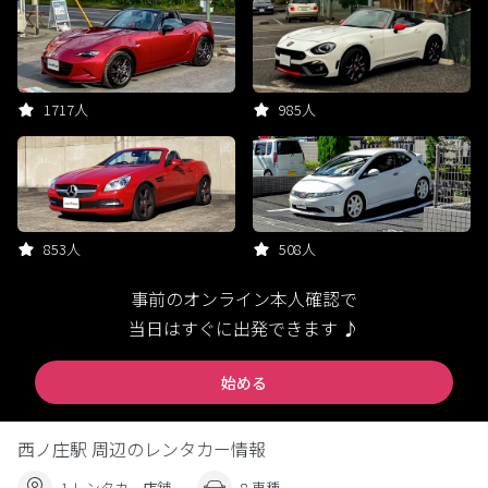
1717人
985人
853人
508人
事前のオンライン本人確認で
当日はすぐに出発できます ♪
始める
西ノ庄駅 周辺のレンタカー情報
1 レンタカー店舗
8 車種