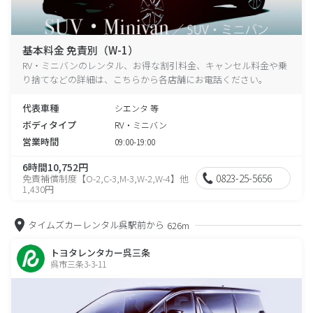
基本料金 免責別（W-1）
RV・ミニバンのレンタル、お得な割引料金、キャンセル料金や乗
り捨てなどの詳細は、こちらから各店舗にお電話ください。
代表車種
シエンタ 等
ボディタイプ
RV・ミニバン
営業時間
09:00-19:00
6時間10,752円
0823-25-5656
免責補償制度【O-2,C-3,M-3,W-2,W-4】他
1,430円
タイムズカーレンタル呉駅前から
626m
トヨタレンタカー呉三条
呉市三条3-3-11