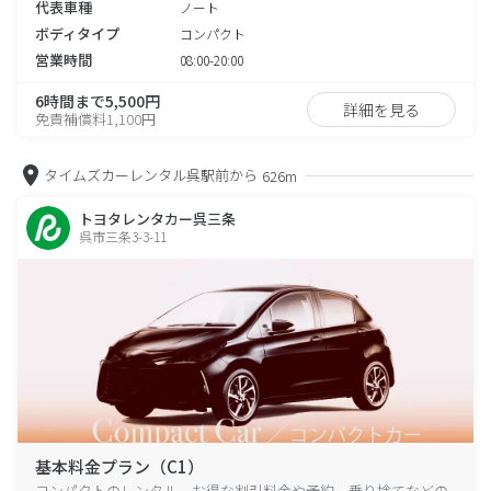
代表車種
ノート
ボディタイプ
コンパクト
営業時間
08:00-20:00
6時間まで5,500円
詳細を見る
免責補償料1,100円
タイムズカーレンタル呉駅前から
626m
トヨタレンタカー呉三条
呉市三条3-3-11
基本料金プラン（C1）
コンパクトのレンタル、お得な割引料金や予約、乗り捨てなどの