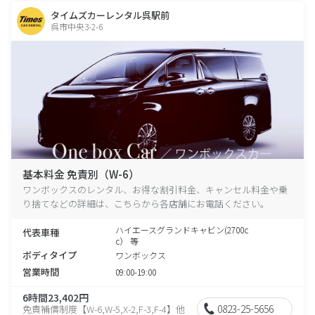
タイムズカーレンタル呉駅前
呉市中央3-2-6
基本料金 免責別（W-6）
ワンボックスのレンタル、お得な割引料金、キャンセル料金や乗
り捨てなどの詳細は、こちらから各店舗にお電話ください。
ハイエースグランドキャビン(2700c
代表車種
c） 等
ボディタイプ
ワンボックス
営業時間
09:00-19:00
6時間23,402円
0823-25-5656
免責補償制度【W-6,W-5,X-2,F-3,F-4】他