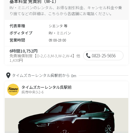
基本料金 免責別（W-1）
RV・ミニバンのレンタル、お得な割引料金、キャンセル料金や乗
り捨てなどの詳細は、こちらから各店舗にお電話ください。
代表車種
シエンタ 等
ボディタイプ
RV・ミニバン
営業時間
09:00-19:00
6時間10,752円
0823-25-5656
免責補償制度【O-2,C-3,M-3,W-2,W-4】他
1,430円
タイムズカーレンタル呉駅前から
0m
タイムズカーレンタル呉駅前
呉市中央3-2-6