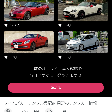
1716人
984人
852人
507人
事前のオンライン本人確認で
当日はすぐに出発できます ♪
始める
タイムズカーレンタル呉駅前 周辺のレンタカー情報
3 レンタカー店舗
15 車種