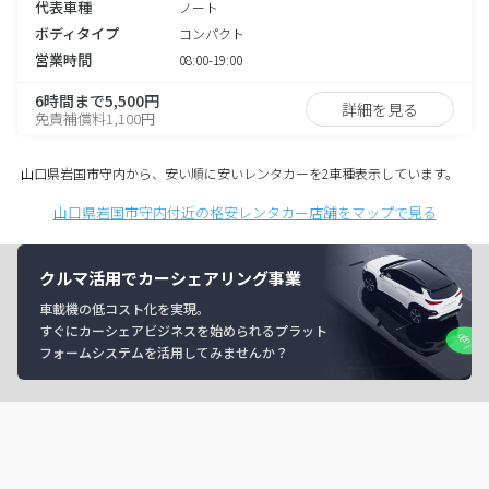
代表車種
ノート
ボディタイプ
コンパクト
営業時間
08:00-19:00
6時間まで5,500円
詳細を見る
免責補償料1,100円
山口県岩国市守内から、安い順に安いレンタカーを2車種表示しています。
山口県岩国市守内付近の格安レンタカー店舗をマップで見る
クルマ活用でカーシェアリング事業
車載機の低コスト化を実現。
すぐにカーシェアビジネスを始められるプラット
フォームシステムを活用してみませんか？