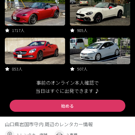
1717人
985人
853人
507人
事前のオンライン本人確認で
当日はすぐに出発できます ♪
始める
山口県岩国市守内 周辺のレンタカー情報
1 レンタカー店舗
2 車種