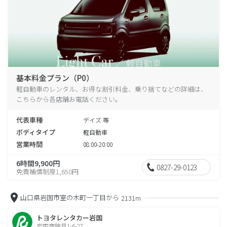
基本料金プラン（P0）
軽自動車のレンタル、お得な割引料金、乗り捨てなどの詳細は、
こちらから各店舗お電話ください。
代表車種
デイズ 等
ボディタイプ
軽自動車
営業時間
08:00-20:00
6時間9,900円
0827-29-0123
免責補償制度1,650円
山口県岩国市室の木町一丁目から
2131m
トヨタレンタカー岩国
岩国市錦見1-6-27