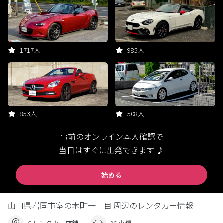
1717人
985人
853人
508人
事前のオンライン本人確認で
当日はすぐに出発できます ♪
始める
山口県岩国市室の木町一丁目 周辺のレンタカー情報
6 レンタカー店舗
36 車種