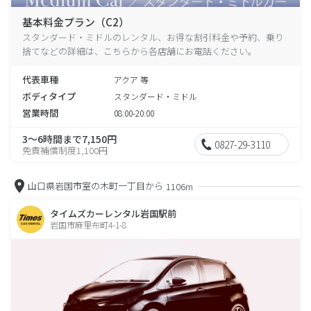
基本料金プラン（C2）
スタンダード・ミドルのレンタル、お得な割引料金や予約、乗り
捨てなどの詳細は、こちらから各店舗にお電話ください。
代表車種
アクア 等
ボディタイプ
スタンダード・ミドル
営業時間
08:00-20:00
3～6時間まで7,150円
0827-29-3110
免責補償制度1,100円
山口県岩国市室の木町一丁目から
1106m
タイムズカーレンタル岩国駅前
岩国市麻里布町4-1-8