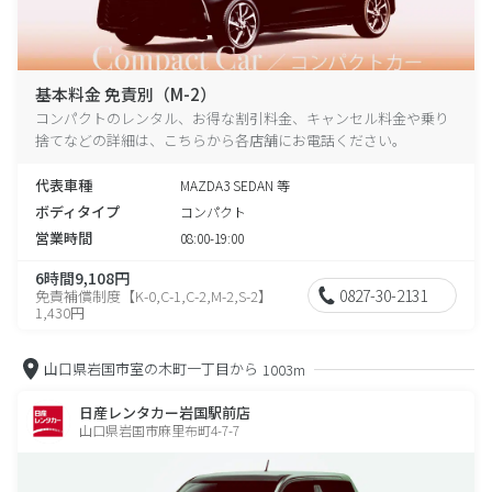
基本料金 免責別（M-2）
コンパクトのレンタル、お得な割引料金、キャンセル料金や乗り
捨てなどの詳細は、こちらから各店舗にお電話ください。
代表車種
MAZDA3 SEDAN 等
ボディタイプ
コンパクト
営業時間
08:00-19:00
6時間9,108円
0827-30-2131
免責補償制度【K-0,C-1,C-2,M-2,S-2】
1,430円
山口県岩国市室の木町一丁目から
1003m
日産レンタカー岩国駅前店
山口県岩国市麻里布町4-7-7