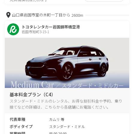
山口県岩国市室の木町一丁目から
2600m
トヨタレンタカー岩国錦帯橋空港
岩国市旭町3-15-1
基本料金プラン（C4）
スタンダード・ミドルのレンタル、お得な割引料金や予約、乗り
捨てなどの詳細は、こちらから各店舗にお電話ください。
代表車種
カムリ 等
ボディタイプ
スタンダード・ミドル
営業時間
08:00-20:00