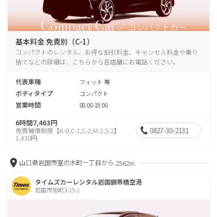
基本料金 免責別（C-1）
コンパクトのレンタル、お得な割引料金、キャンセル料金や乗り
捨てなどの詳細は、こちらから各店舗にお電話ください。
代表車種
フィット 等
ボディタイプ
コンパクト
営業時間
08:00-19:00
6時間7,463円
0827-30-2131
免責補償制度【K-0,C-1,C-2,M-2,S-2】
1,430円
山口県岩国市室の木町一丁目から
2562m
タイムズカーレンタル岩国錦帯橋空港
岩国市旭町3-15-1