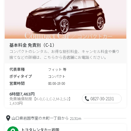
基本料金 免責別（C-1）
コンパクトのレンタル、お得な割引料金、キャンセル料金や乗り
捨てなどの詳細は、こちらから各店舗にお電話ください。
代表車種
フィット 等
ボディタイプ
コンパクト
営業時間
08:00-19:00
6時間7,463円
0827-30-2131
免責補償制度【K-0,C-1,C-2,M-2,S-2】
1,430円
山口県岩国市室の木町一丁目から
2131m
トヨタレンタカー岩国