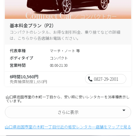
基本料金プラン（P2）
コンパクトのレンタル、お得な割引料金、乗り捨てなどの詳細
は、こちらから各店舗お電話ください。
代表車種
マーチ・ノート 等
ボディタイプ
コンパクト
営業時間
08:00-21:30
6時間10,560円
0827-29-2301
免責補償制度1,650円
山口県岩国市室の木町一丁目から、安い順に安いレンタカーを36車種表示し
ています。
さらに表示
山口県岩国市室の木町一丁目付近の格安レンタカー店舗をマップで見る