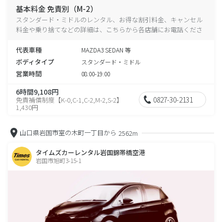
基本料金 免責別（M-2）
スタンダード・ミドルのレンタル、お得な割引料金、キャンセル
料金や乗り捨てなどの詳細は、こちらから各店舗にお電話くださ
い。
代表車種
MAZDA3 SEDAN 等
ボディタイプ
スタンダード・ミドル
営業時間
08:00-19:00
6時間9,108円
0827-30-2131
免責補償制度【K-0,C-1,C-2,M-2,S-2】
1,430円
山口県岩国市室の木町一丁目から
2562m
タイムズカーレンタル岩国錦帯橋空港
岩国市旭町3-15-1