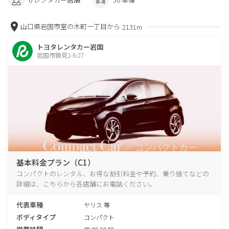
山口県岩国市室の木町一丁目から
2131m
トヨタレンタカー岩国
岩国市錦見1-6-27
基本料金プラン（C1）
コンパクトのレンタル、お得な割引料金や予約、乗り捨てなどの
詳細は、こちらから各店舗にお電話ください。
代表車種
ヤリス 等
ボディタイプ
コンパクト