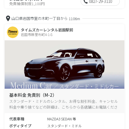
0827-29-3110
免責補償制度1,100円
山口県岩国市室の木町一丁目から
1106m
タイムズカーレンタル岩国駅前
岩国市麻里布町4-1-8
基本料金 免責別（M-2）
スタンダード・ミドルのレンタル、お得な割引料金、キャンセル
料金や乗り捨てなどの詳細は、こちらから各店舗にお電話くださ
い。
代表車種
MAZDA3 SEDAN 等
ボディタイプ
スタンダード・ミドル