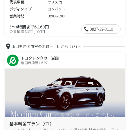
代表車種
ヤリス 等
ボディタイプ
コンパクト
営業時間
08:00-20:00
3～6時間まで6,160円
0827-29-3110
免責補償制度1,100円
山口県岩国市室の木町一丁目から
2131m
トヨタレンタカー岩国
岩国市錦見1-6-27
基本料金プラン（C2）
スタンダード・ミドルのレンタル、お得な割引料金や予約、乗り