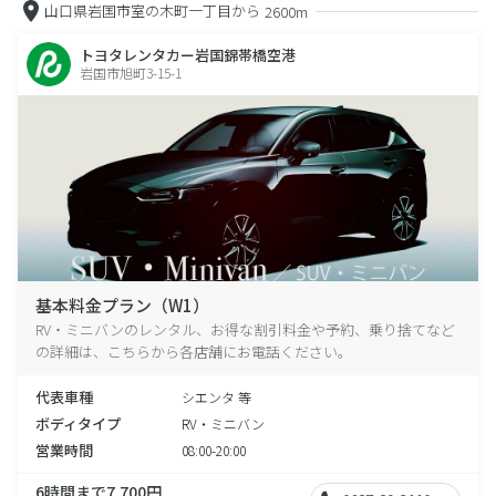
山口県岩国市室の木町一丁目から
2600m
トヨタレンタカー岩国錦帯橋空港
岩国市旭町3-15-1
基本料金プラン（W1）
RV・ミニバンのレンタル、お得な割引料金や予約、乗り捨てなど
の詳細は、こちらから各店舗にお電話ください。
代表車種
シエンタ 等
ボディタイプ
RV・ミニバン
営業時間
08:00-20:00
6時間まで7,700円