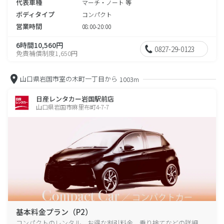
代表車種
マーチ・ノート 等
ボディタイプ
コンパクト
営業時間
08:00-20:00
6時間10,560円
0827-29-0123
免責補償制度1,650円
山口県岩国市室の木町一丁目から
1003m
日産レンタカー岩国駅前店
山口県岩国市麻里布町4-7-7
基本料金プラン（P2）
コンパクトのレンタル、お得な割引料金、乗り捨てなどの詳細