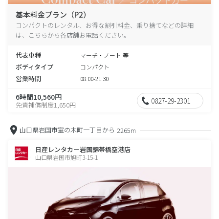
基本料金プラン（P2）
コンパクトのレンタル、お得な割引料金、乗り捨てなどの詳細
は、こちらから各店舗お電話ください。
代表車種
マーチ・ノート 等
ボディタイプ
コンパクト
営業時間
08:00-21:30
6時間10,560円
0827-29-2301
免責補償制度1,650円
山口県岩国市室の木町一丁目から
2265m
日産レンタカー岩国錦帯橋空港店
山口県岩国市旭町3-15-1