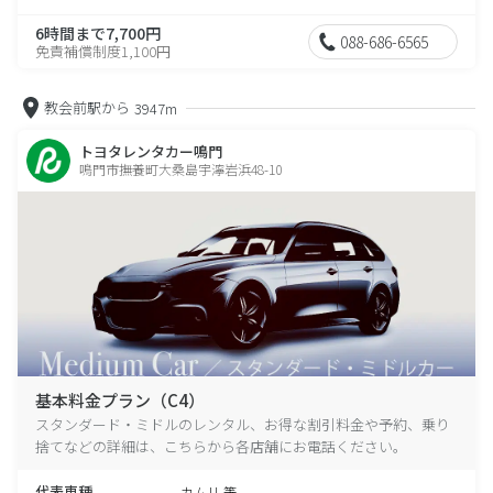
6時間まで7,700円
088-686-6565
免責補償制度1,100円
教会前駅から
3947m
トヨタレンタカー鳴門
鳴門市撫養町大桑島宇濘岩浜48-10
基本料金プラン（C4）
スタンダード・ミドルのレンタル、お得な割引料金や予約、乗り
捨てなどの詳細は、こちらから各店舗にお電話ください。
代表車種
カムリ 等