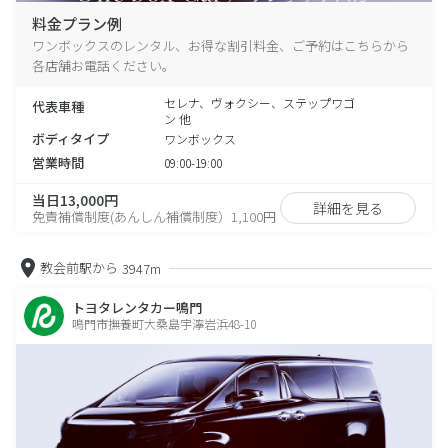
料金プラン例
ワンボックスのレンタル、お得な割引料金、ご予約はこちらから
各店舗お電話ください。
セレナ、ヴォクシー、ステップワゴ
代表車種
ン 他
ボディタイプ
ワンボックス
営業時間
09:00-19:00
当日13,000円
詳細を見る
免責補償制度(あんしん補償制度）1,100円
教会前駅から
3947m
トヨタレンタカー鳴門
鳴門市撫養町大桑島宇濘岩浜48-10