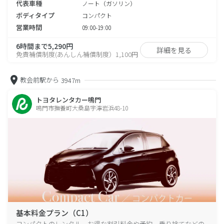
代表車種
ノート（ガソリン）
ボディタイプ
コンパクト
営業時間
09:00-19:00
6時間まで5,290円
詳細を見る
免責補償制度(あんしん補償制度）1,100円
教会前駅から
3947m
トヨタレンタカー鳴門
鳴門市撫養町大桑島宇濘岩浜48-10
基本料金プラン（C1）
コンパクトのレンタル、お得な割引料金や予約、乗り捨てなどの