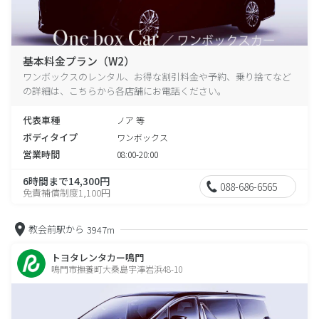
基本料金プラン（W2）
ワンボックスのレンタル、お得な割引料金や予約、乗り捨てなど
の詳細は、こちらから各店舗にお電話ください。
代表車種
ノア 等
ボディタイプ
ワンボックス
営業時間
08:00-20:00
6時間まで14,300円
088-686-6565
免責補償制度1,100円
教会前駅から
3947m
トヨタレンタカー鳴門
鳴門市撫養町大桑島宇濘岩浜48-10