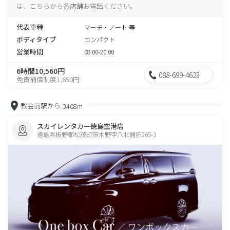
は、こちらから各店舗お電話ください。
代表車種
マーチ・ノート 等
ボディタイプ
コンパクト
営業時間
08:00-20:00
6時間10,560円
088-699-4623
免責補償制度1,650円
教会前駅から
3408m
スカイレンタカー徳島空港店
徳島県板野郡松茂町笹木野字八北開拓265-3