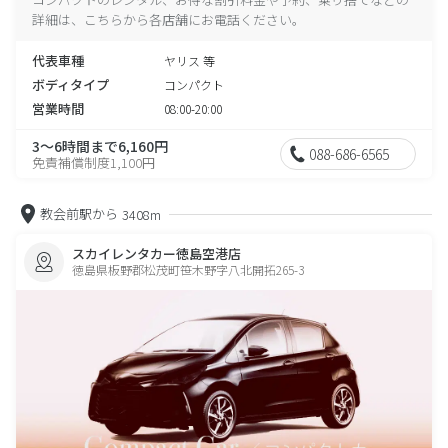
詳細は、こちらから各店舗にお電話ください。
代表車種
ヤリス 等
ボディタイプ
コンパクト
営業時間
08:00-20:00
3～6時間まで6,160円
088-686-6565
免責補償制度1,100円
教会前駅から
3408m
スカイレンタカー徳島空港店
徳島県板野郡松茂町笹木野字八北開拓265-3