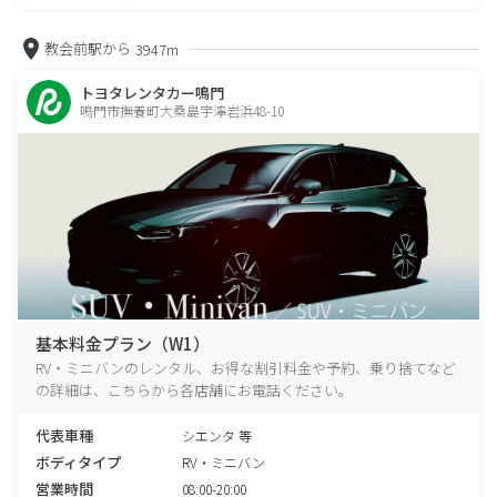
教会前駅から
3947m
トヨタレンタカー鳴門
鳴門市撫養町大桑島宇濘岩浜48-10
基本料金プラン（W1）
RV・ミニバンのレンタル、お得な割引料金や予約、乗り捨てなど
の詳細は、こちらから各店舗にお電話ください。
代表車種
シエンタ 等
ボディタイプ
RV・ミニバン
営業時間
08:00-20:00