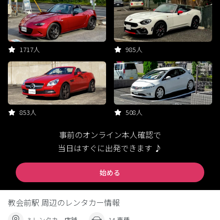
1717人
985人
853人
508人
事前のオンライン本人確認で
当日はすぐに出発できます ♪
始める
教会前駅 周辺のレンタカー情報
3 レンタカー店舗
14 車種