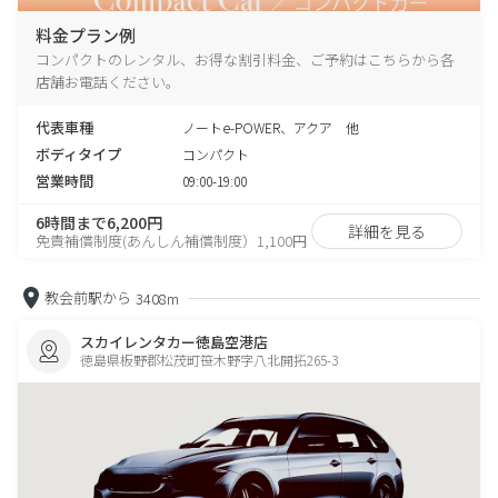
料金プラン例
コンパクトのレンタル、お得な割引料金、ご予約はこちらから各
店舗お電話ください。
代表車種
ノートe-POWER、アクア 他
ボディタイプ
コンパクト
営業時間
09:00-19:00
6時間まで6,200円
詳細を見る
免責補償制度(あんしん補償制度）1,100円
教会前駅から
3408m
スカイレンタカー徳島空港店
徳島県板野郡松茂町笹木野字八北開拓265-3