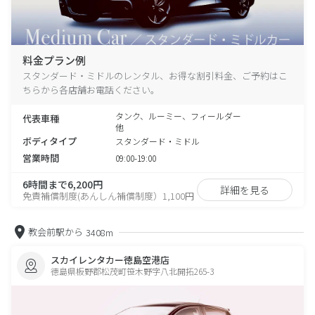
料金プラン例
スタンダード・ミドルのレンタル、お得な割引料金、ご予約はこ
ちらから各店舗お電話ください。
タンク、ルーミー、フィールダー
代表車種
他
ボディタイプ
スタンダード・ミドル
営業時間
09:00-19:00
6時間まで6,200円
詳細を見る
免責補償制度(あんしん補償制度）1,100円
教会前駅から
3408m
スカイレンタカー徳島空港店
徳島県板野郡松茂町笹木野字八北開拓265-3