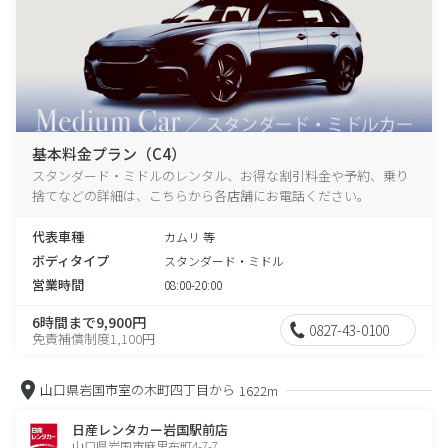
基本料金プラン（C4）
スタンダード・ミドルのレンタル、お得な割引料金や予約、乗り
捨てなどの詳細は、こちらから各店舗にお電話ください。
代表車種
カムリ 等
ボディタイプ
スタンダード・ミドル
営業時間
08:00-20:00
6時間まで9,900円
0827-43-0100
免責補償制度1,100円
山口県岩国市室の木町四丁目から
1622m
日産レンタカー岩国駅前店
山口県岩国市麻里布町4-7-7