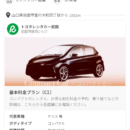
山口県岩国市室の木町四丁目から
1552m
トヨタレンタカー岩国
岩国市錦見1-6-27
基本料金プラン（C1）
コンパクトのレンタル、お得な割引料金や予約、乗り捨てなどの
詳細は、こちらから各店舗にお電話ください。
代表車種
ヤリス 等
ボディタイプ
コンパクト