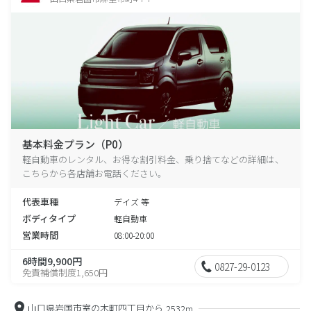
基本料金プラン（P0）
軽自動車のレンタル、お得な割引料金、乗り捨てなどの詳細は、
こちらから各店舗お電話ください。
代表車種
デイズ 等
ボディタイプ
軽自動車
営業時間
08:00-20:00
6時間9,900円
0827-29-0123
免責補償制度1,650円
山口県岩国市室の木町四丁目から
2532m