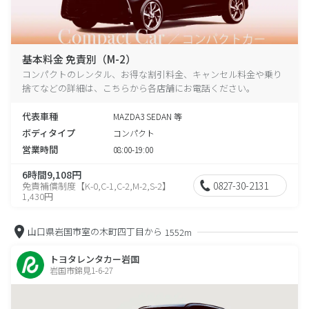
基本料金 免責別（M-2）
コンパクトのレンタル、お得な割引料金、キャンセル料金や乗り
捨てなどの詳細は、こちらから各店舗にお電話ください。
代表車種
MAZDA3 SEDAN 等
ボディタイプ
コンパクト
営業時間
08:00-19:00
6時間9,108円
0827-30-2131
免責補償制度【K-0,C-1,C-2,M-2,S-2】
1,430円
山口県岩国市室の木町四丁目から
1552m
トヨタレンタカー岩国
岩国市錦見1-6-27