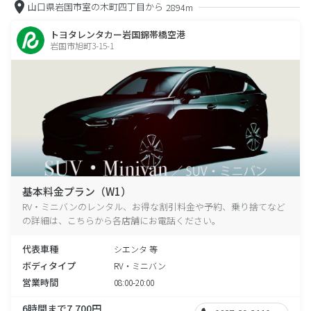
山口県岩国市室の木町四丁目から
2894m
トヨタレンタカー岩国錦帯橋空港
岩国市旭町3-15-1
基本料金プラン（W1）
RV・ミニバンのレンタル、お得な割引料金や予約、乗り捨てなど
の詳細は、こちらから各店舗にお電話ください。
代表車種
シエンタ 等
ボディタイプ
RV・ミニバン
営業時間
08:00-20:00
6時間まで7,700円