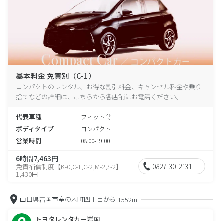
基本料金 免責別（C-1）
コンパクトのレンタル、お得な割引料金、キャンセル料金や乗り
捨てなどの詳細は、こちらから各店舗にお電話ください。
代表車種
フィット 等
ボディタイプ
コンパクト
営業時間
08:00-19:00
6時間7,463円
0827-30-2131
免責補償制度【K-0,C-1,C-2,M-2,S-2】
1,430円
山口県岩国市室の木町四丁目から
1552m
トヨタレンタカー岩国