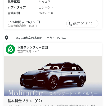
代表車種
ヤリス 等
ボディタイプ
コンパクト
営業時間
08:00-20:00
3～6時間まで6,160円
0827-29-3110
免責補償制度1,100円
山口県岩国市室の木町四丁目から
1552m
トヨタレンタカー岩国
岩国市錦見1-6-27
基本料金プラン（C2）
スタンダード・ミドルのレンタル、お得な割引料金や予約、乗り