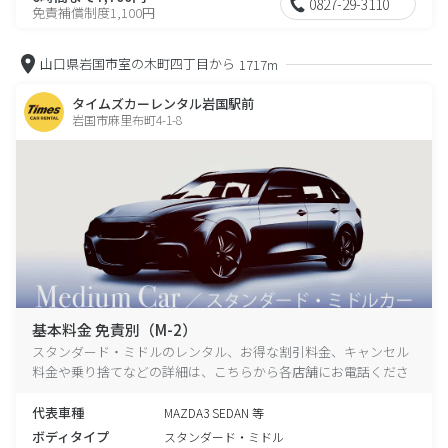
0827-29-3110
免責補償制度1,100円
山口県岩国市室の木町四丁目から
1717m
タイムズカーレンタル岩国駅前
岩国市麻里布町4-1-8
基本料金 免責別（M-2）
スタンダード・ミドルのレンタル、お得な割引料金、キャンセル
料金や乗り捨てなどの詳細は、こちらから各店舗にお電話くださ
い。
代表車種
MAZDA3 SEDAN 等
ボディタイプ
スタンダード・ミドル