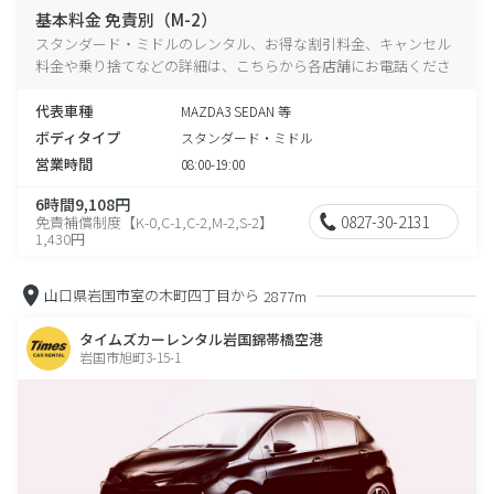
基本料金 免責別（M-2）
スタンダード・ミドルのレンタル、お得な割引料金、キャンセル
料金や乗り捨てなどの詳細は、こちらから各店舗にお電話くださ
い。
代表車種
MAZDA3 SEDAN 等
ボディタイプ
スタンダード・ミドル
営業時間
08:00-19:00
6時間9,108円
0827-30-2131
免責補償制度【K-0,C-1,C-2,M-2,S-2】
1,430円
山口県岩国市室の木町四丁目から
2877m
タイムズカーレンタル岩国錦帯橋空港
岩国市旭町3-15-1