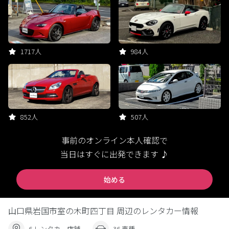
1717人
984人
852人
507人
事前のオンライン本人確認で
当日はすぐに出発できます ♪
始める
山口県岩国市室の木町四丁目 周辺のレンタカー情報
6 レンタカー店舗
36 車種