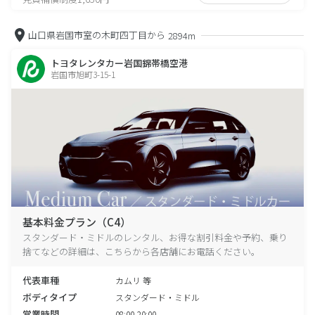
山口県岩国市室の木町四丁目から
2894m
トヨタレンタカー岩国錦帯橋空港
岩国市旭町3-15-1
基本料金プラン（C4）
スタンダード・ミドルのレンタル、お得な割引料金や予約、乗り
捨てなどの詳細は、こちらから各店舗にお電話ください。
代表車種
カムリ 等
ボディタイプ
スタンダード・ミドル
営業時間
08:00-20:00