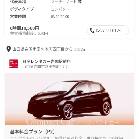
代表車種
マーチ・ノート 等
ボディタイプ
コンパクト
営業時間
08:00-20:00
6時間10,560円
0827-29-0123
免責補償制度1,650円
山口県岩国市室の木町四丁目から
1622m
日産レンタカー岩国駅前店
山口県岩国市麻里布町4-7-7
基本料金プラン（P2）
コンパクトのレンタル、お得な割引料金、乗り捨てなどの詳細