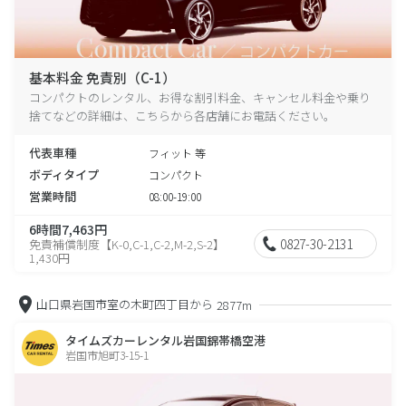
基本料金 免責別（C-1）
コンパクトのレンタル、お得な割引料金、キャンセル料金や乗り
捨てなどの詳細は、こちらから各店舗にお電話ください。
代表車種
フィット 等
ボディタイプ
コンパクト
営業時間
08:00-19:00
6時間7,463円
0827-30-2131
免責補償制度【K-0,C-1,C-2,M-2,S-2】
1,430円
山口県岩国市室の木町四丁目から
2877m
タイムズカーレンタル岩国錦帯橋空港
岩国市旭町3-15-1