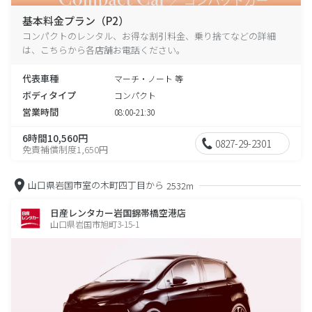
基本料金プラン（P2）
コンパクトのレンタル、お得な割引料金、乗り捨てなどの詳細
は、こちらから各店舗お電話ください。
代表車種
マーチ・ノート 等
ボディタイプ
コンパクト
営業時間
08:00-21:30
6時間10,560円
0827-29-2301
免責補償制度1,650円
山口県岩国市室の木町四丁目から
2532m
日産レンタカー岩国錦帯橋空港店
山口県岩国市旭町3-15-1