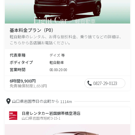
基本料金プラン（P0）
軽自動車のレンタル、お得な割引料金、乗り捨てなどの詳細は、
こちらから各店舗お電話ください。
代表車種
デイズ 等
ボディタイプ
軽自動車
営業時間
08:00-20:00
6時間9,900円
0827-29-0123
免責補償制度1,650円
山口県岩国市日の出町から
1114m
日産レンタカー岩国錦帯橋空港店
山口県岩国市旭町3-15-1