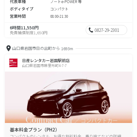
代表車種
ノートe-POWER 等
ボディタイプ
コンパクト
営業時間
08:00-21:30
6時間11,550円
0827-29-2301
免責補償制度1,650円
山口県岩国市日の出町から
1693m
日産レンタカー岩国駅前店
山口県岩国市麻里布町4-7-7
基本料金プラン（PH2）
コンパクトのレンタル、お得な割引料金、乗り捨てなどの詳細