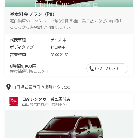
基本料金プラン（P0）
軽自動車のレンタル、お得な割引料金、乗り捨てなどの詳細は、
こちらから各店舗お電話ください。
代表車種
デイズ 等
ボディタイプ
軽自動車
営業時間
08:00-21:30
6時間9,900円
0827-29-2301
免責補償制度1,650円
山口県岩国市日の出町から
1693m
日産レンタカー岩国駅前店
山口県岩国市麻里布町4-7-7