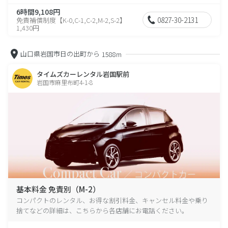
6時間9,108円
0827-30-2131
免責補償制度【K-0,C-1,C-2,M-2,S-2】
1,430円
山口県岩国市日の出町から
1588m
タイムズカーレンタル岩国駅前
岩国市麻里布町4-1-8
基本料金 免責別（M-2）
コンパクトのレンタル、お得な割引料金、キャンセル料金や乗り
捨てなどの詳細は、こちらから各店舗にお電話ください。