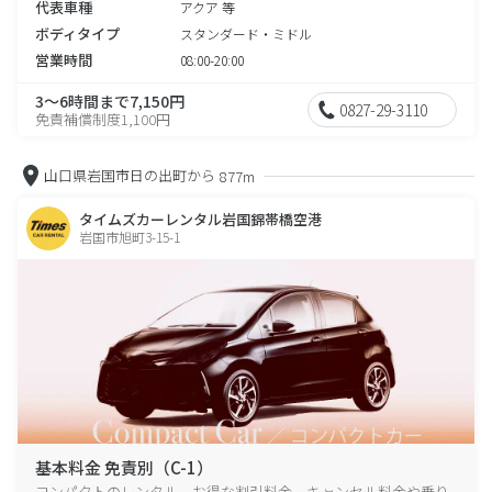
代表車種
アクア 等
ボディタイプ
スタンダード・ミドル
営業時間
08:00-20:00
3～6時間まで7,150円
0827-29-3110
免責補償制度1,100円
山口県岩国市日の出町から
877m
タイムズカーレンタル岩国錦帯橋空港
岩国市旭町3-15-1
基本料金 免責別（C-1）
コンパクトのレンタル、お得な割引料金、キャンセル料金や乗り