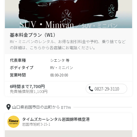
基本料金プラン（W1）
RV・ミニバンのレンタル、お得な割引料金や予約、乗り捨てなど
の詳細は、こちらから各店舗にお電話ください。
代表車種
シエンタ 等
ボディタイプ
RV・ミニバン
営業時間
08:00-20:00
6時間まで7,700円
0827-29-3110
免責補償制度1,100円
山口県岩国市日の出町から
877m
タイムズカーレンタル岩国錦帯橋空港
岩国市旭町3-15-1