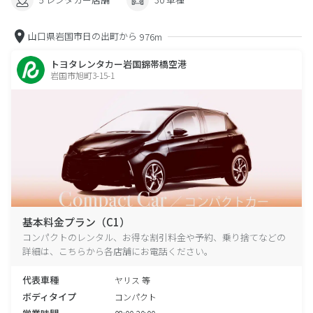
山口県岩国市日の出町から
976m
トヨタレンタカー岩国錦帯橋空港
岩国市旭町3-15-1
基本料金プラン（C1）
コンパクトのレンタル、お得な割引料金や予約、乗り捨てなどの
詳細は、こちらから各店舗にお電話ください。
代表車種
ヤリス 等
ボディタイプ
コンパクト