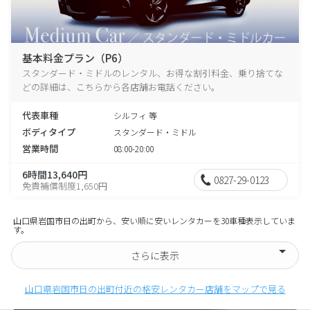
基本料金プラン（P6）
スタンダード・ミドルのレンタル、お得な割引料金、乗り捨てな
どの詳細は、こちらから各店舗お電話ください。
代表車種
シルフィ 等
ボディタイプ
スタンダード・ミドル
営業時間
08:00-20:00
6時間13,640円
0827-29-0123
免責補償制度1,650円
山口県岩国市日の出町から、安い順に安いレンタカーを30車種表示していま
す。
さらに表示
山口県岩国市日の出町付近の格安レンタカー店舗をマップで見る