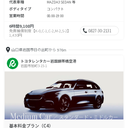
代表車種
MAZDA3 SEDAN 等
ボディタイプ
コンパクト
営業時間
08:00-19:00
6時間9,108円
0827-30-2131
免責補償制度【K-0,C-1,C-2,M-2,S-2】
1,430円
山口県岩国市日の出町から
976m
トヨタレンタカー岩国錦帯橋空港
岩国市旭町3-15-1
基本料金プラン（C4）