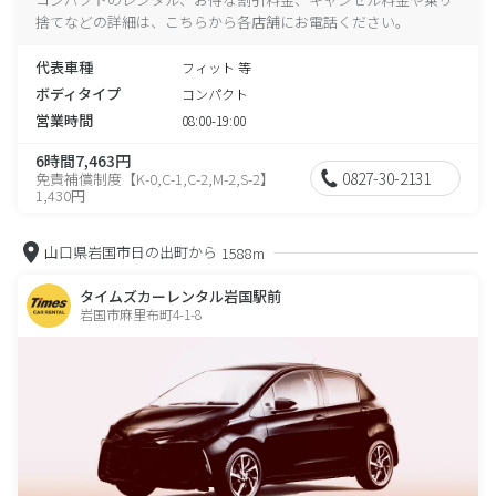
捨てなどの詳細は、こちらから各店舗にお電話ください。
代表車種
フィット 等
ボディタイプ
コンパクト
営業時間
08:00-19:00
6時間7,463円
0827-30-2131
免責補償制度【K-0,C-1,C-2,M-2,S-2】
1,430円
山口県岩国市日の出町から
1588m
タイムズカーレンタル岩国駅前
岩国市麻里布町4-1-8