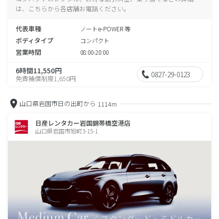
は、こちらから各店舗お電話ください。
代表車種
ノートe-POWER 等
ボディタイプ
コンパクト
営業時間
08:00-20:00
6時間11,550円
0827-29-0123
免責補償制度1,650円
山口県岩国市日の出町から
1114m
日産レンタカー岩国錦帯橋空港店
山口県岩国市旭町3-15-1