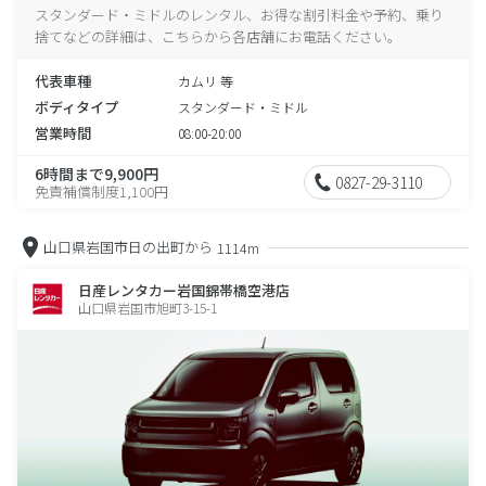
スタンダード・ミドルのレンタル、お得な割引料金や予約、乗り
捨てなどの詳細は、こちらから各店舗にお電話ください。
代表車種
カムリ 等
ボディタイプ
スタンダード・ミドル
営業時間
08:00-20:00
6時間まで9,900円
0827-29-3110
免責補償制度1,100円
山口県岩国市日の出町から
1114m
日産レンタカー岩国錦帯橋空港店
山口県岩国市旭町3-15-1