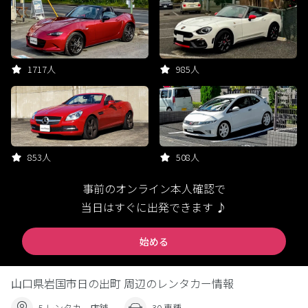
1717人
985人
853人
508人
事前のオンライン本人確認で
当日はすぐに出発できます ♪
始める
山口県岩国市日の出町 周辺のレンタカー情報
5 レンタカー店舗
30 車種