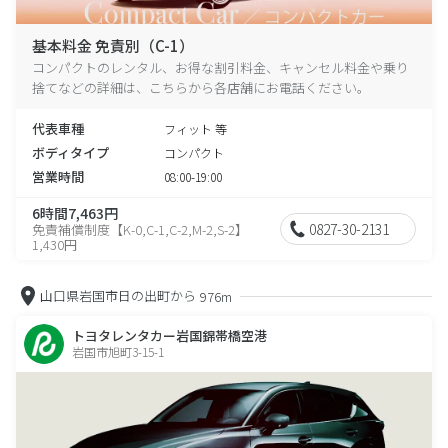
基本料金 免責別（C-1）
コンパクトのレンタル、お得な割引料金、キャンセル料金や乗り
捨てなどの詳細は、こちらから各店舗にお電話ください。
代表車種
フィット 等
ボディタイプ
コンパクト
営業時間
08:00-19:00
6時間7,463円
0827-30-2131
免責補償制度【K-0,C-1,C-2,M-2,S-2】
1,430円
山口県岩国市日の出町から
976m
トヨタレンタカー岩国錦帯橋空港
岩国市旭町3-15-1