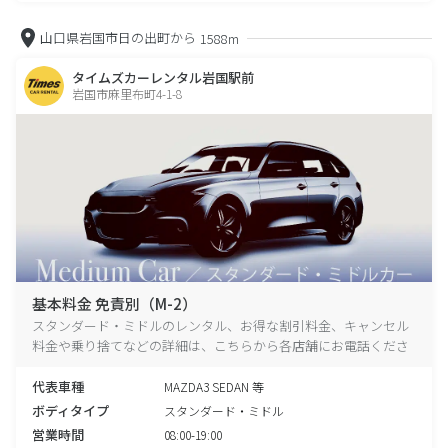
山口県岩国市日の出町から
1588m
タイムズカーレンタル岩国駅前
岩国市麻里布町4-1-8
基本料金 免責別（M-2）
スタンダード・ミドルのレンタル、お得な割引料金、キャンセル
料金や乗り捨てなどの詳細は、こちらから各店舗にお電話くださ
い。
代表車種
MAZDA3 SEDAN 等
ボディタイプ
スタンダード・ミドル
営業時間
08:00-19:00