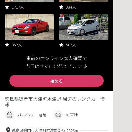
1717人
984人
852人
507人
事前のオンライン本人確認で
当日はすぐに出発できます ♪
始める
徳島県鳴門市大津町木津野 周辺のレンタカー情
報
6 レンタカー店舗
30 車種
徳島県鳴門市大津町木津野から
2823m