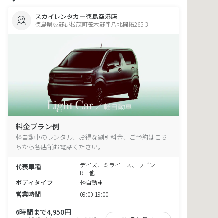
スカイレンタカー徳島空港店
徳島県板野郡松茂町笹木野字八北開拓265-3
料金プラン例
軽自動車のレンタル、お得な割引料金、ご予約はこち
らから各店舗お電話ください。
デイズ、ミライース、ワゴン
代表車種
R 他
ボディタイプ
軽自動車
営業時間
09:00-19:00
6時間まで4,950円