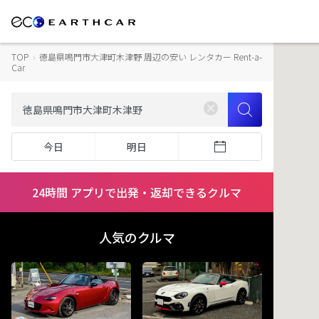
TOP
›
徳島県鳴門市大津町木津野 周辺の安い レンタカー Rent-a-
Car
今日
明日
24時間 アプリで出発・返却できるクルマ
人気のクルマ