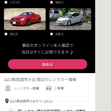
1717人
985人
853人
508人
事前のオンライン本人確認で
当日はすぐに出発できます ♪
始める
山口県岩国市大谷 周辺のレンタカー情報
1 レンタカー店舗
2 車種
山口県岩国市大谷から
1581m
駅レンタカー西日本新岩国駅レンタカー営業所