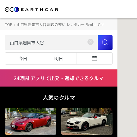
TOP
›
山口県岩国市大谷 周辺の安い レンタカー Rent-a-Car
今日
明日
24時間 アプリで出発・返却できるクルマ
人気のクルマ