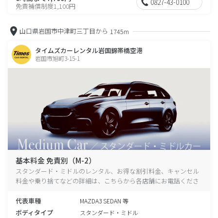
0827-43-0100
免責補償制度1,100円
山口県岩国市中津町三丁目から
1745m
タイムズカーレンタル岩国錦帯橋空港
岩国市旭町3-15-1
基本料金 免責別（M-2）
スタンダード・ミドルのレンタル、お得な割引料金、キャンセル
料金や乗り捨てなどの詳細は、こちらから各店舗にお電話くださ
い。
代表車種
MAZDA3 SEDAN 等
ボディタイプ
スタンダード・ミドル