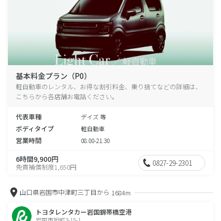
基本料金プラン（P0）
軽自動車のレンタル、お得な割引料金、乗り捨てなどの詳細は、
こちらから各店舗お電話ください。
代表車種
デイズ 等
ボディタイプ
軽自動車
営業時間
08:00-21:30
6時間9,900円
0827-29-2301
免責補償制度1,650円
山口県岩国市中津町三丁目から
1684m
トヨタレンタカー岩国錦帯橋空港
岩国市旭町3-15-1