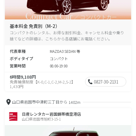
基本料金 免責別（M-2）
コンパクトのレンタル、お得な割引料金、キャンセル料金や乗り
捨てなどの詳細は、こちらから各店舗にお電話ください。
代表車種
MAZDA3 SEDAN 等
ボディタイプ
コンパクト
営業時間
08:00-19:00
6時間9,108円
0827-30-2131
免責補償制度【K-0,C-1,C-2,M-2,S-2】
1,430円
山口県岩国市中津町三丁目から
1402m
日産レンタカー岩国錦帯橋空港店
山口県岩国市旭町3-15-1