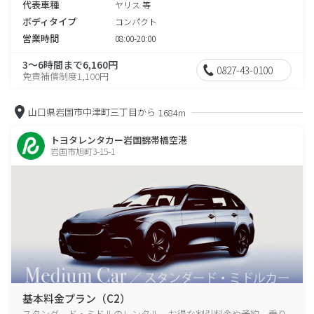
代表車種
ヤリス 等
ボディタイプ
コンパクト
営業時間
08:00-20:00
3～6時間まで6,160円
0827-43-0100
免責補償制度1,100円
山口県岩国市中津町三丁目から
1684m
トヨタレンタカー岩国錦帯橋空港
岩国市旭町3-15-1
基本料金プラン（C2）
スタンダード・ミドルのレンタル、お得な割引料金や予約、乗り