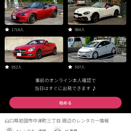
1716人
984人
852人
507人
事前のオンライン本人確認で
当日はすぐに出発できます ♪
始める
山口県岩国市中津町三丁目 周辺のレンタカー情報
6 レンタカー店舗
36 車種