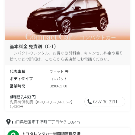
基本料金 免責別（C-1）
コンパクトのレンタル、お得な割引料金、キャンセル料金や乗り
捨てなどの詳細は、こちらから各店舗にお電話ください。
代表車種
フィット 等
ボディタイプ
コンパクト
営業時間
08:00-19:00
6時間7,463円
0827-30-2131
免責補償制度【K-0,C-1,C-2,M-2,S-2】
1,430円
山口県岩国市中津町三丁目から
1684m
トヨタレンタカー岩国錦帯橋空港