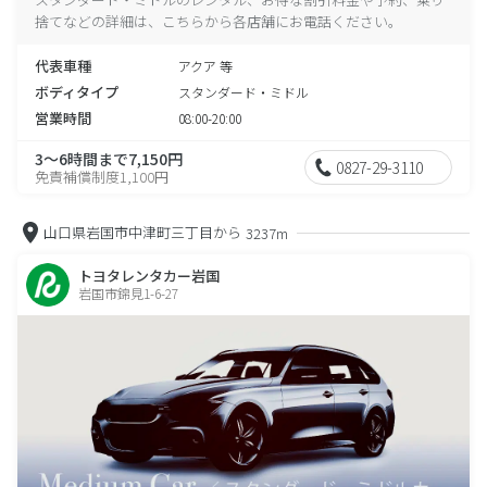
捨てなどの詳細は、こちらから各店舗にお電話ください。
代表車種
アクア 等
ボディタイプ
スタンダード・ミドル
営業時間
08:00-20:00
3～6時間まで7,150円
0827-29-3110
免責補償制度1,100円
山口県岩国市中津町三丁目から
3237m
トヨタレンタカー岩国
岩国市錦見1-6-27