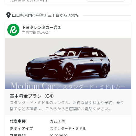
山口県岩国市中津町三丁目から
3237m
トヨタレンタカー岩国
岩国市錦見1-6-27
基本料金プラン（C4）
スタンダード・ミドルのレンタル、お得な割引料金や予約、乗り
捨てなどの詳細は、こちらから各店舗にお電話ください。
代表車種
カムリ 等
ボディタイプ
スタンダード・ミドル
営業時間
08:00-20:00