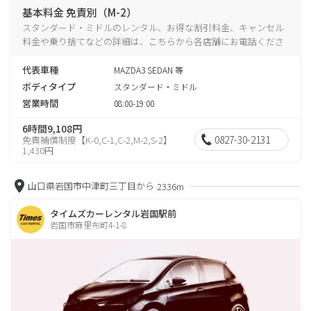
基本料金 免責別（M-2）
スタンダード・ミドルのレンタル、お得な割引料金、キャンセル
料金や乗り捨てなどの詳細は、こちらから各店舗にお電話くださ
い。
代表車種
MAZDA3 SEDAN 等
ボディタイプ
スタンダード・ミドル
営業時間
08:00-19:00
6時間9,108円
0827-30-2131
免責補償制度【K-0,C-1,C-2,M-2,S-2】
1,430円
山口県岩国市中津町三丁目から
2336m
タイムズカーレンタル岩国駅前
岩国市麻里布町4-1-8