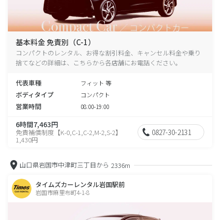
基本料金 免責別（C-1）
コンパクトのレンタル、お得な割引料金、キャンセル料金や乗り
捨てなどの詳細は、こちらから各店舗にお電話ください。
代表車種
フィット 等
ボディタイプ
コンパクト
営業時間
08:00-19:00
6時間7,463円
0827-30-2131
免責補償制度【K-0,C-1,C-2,M-2,S-2】
1,430円
山口県岩国市中津町三丁目から
2336m
タイムズカーレンタル岩国駅前
岩国市麻里布町4-1-8