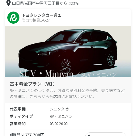
山口県岩国市中津町三丁目から
3237m
トヨタレンタカー岩国
岩国市錦見1-6-27
基本料金プラン（W1）
RV・ミニバンのレンタル、お得な割引料金や予約、乗り捨てなど
の詳細は、こちらから各店舗にお電話ください。
代表車種
シエンタ 等
ボディタイプ
RV・ミニバン
営業時間
08:00-20:00
6時間まで7,700円