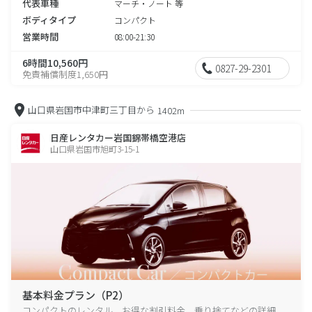
代表車種
マーチ・ノート 等
ボディタイプ
コンパクト
営業時間
08:00-21:30
6時間10,560円
0827-29-2301
免責補償制度1,650円
山口県岩国市中津町三丁目から
1402m
日産レンタカー岩国錦帯橋空港店
山口県岩国市旭町3-15-1
基本料金プラン（P2）
コンパクトのレンタル、お得な割引料金、乗り捨てなどの詳細