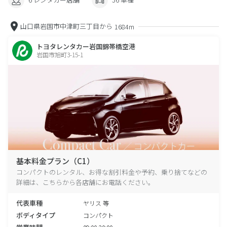
山口県岩国市中津町三丁目から
1684m
トヨタレンタカー岩国錦帯橋空港
岩国市旭町3-15-1
基本料金プラン（C1）
コンパクトのレンタル、お得な割引料金や予約、乗り捨てなどの
詳細は、こちらから各店舗にお電話ください。
代表車種
ヤリス 等
ボディタイプ
コンパクト