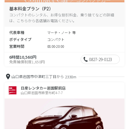
基本料金プラン（P2）
コンパクトのレンタル、お得な割引料金、乗り捨てなどの詳細
は、こちらから各店舗お電話ください。
代表車種
マーチ・ノート 等
ボディタイプ
コンパクト
営業時間
08:00-20:00
6時間10,560円
0827-29-0123
免責補償制度1,650円
山口県岩国市中津町三丁目から
2338m
日産レンタカー岩国駅前店
山口県岩国市麻里布町4-7-7