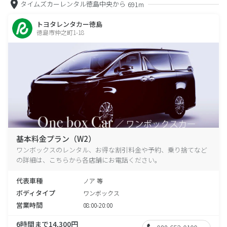
タイムズカーレンタル徳島中央から
691m
トヨタレンタカー徳島
徳島市仲之町1-18
基本料金プラン（W2）
ワンボックスのレンタル、お得な割引料金や予約、乗り捨てなど
の詳細は、こちらから各店舗にお電話ください。
代表車種
ノア 等
ボディタイプ
ワンボックス
営業時間
08:00-20:00
6時間まで14,300円