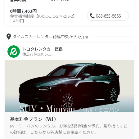
6時間7,463円
088-653-5656
免責補償制度【K-0,C-1,C-2,M-2,S-2】
1,430円
タイムズカーレンタル徳島中央から
691m
トヨタレンタカー徳島
徳島市仲之町1-18
基本料金プラン（W1）
RV・ミニバンのレンタル、お得な割引料金や予約、乗り捨てなど
の詳細は、こちらから各店舗にお電話ください。