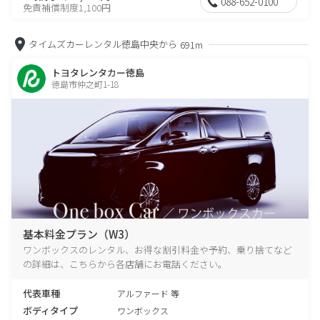
088-652-0100
免責補償制度1,100円
タイムズカーレンタル徳島中央から
691m
トヨタレンタカー徳島
徳島市仲之町1-18
基本料金プラン（W3）
ワンボックスのレンタル、お得な割引料金や予約、乗り捨てなど
の詳細は、こちらから各店舗にお電話ください。
代表車種
アルファード 等
ボディタイプ
ワンボックス