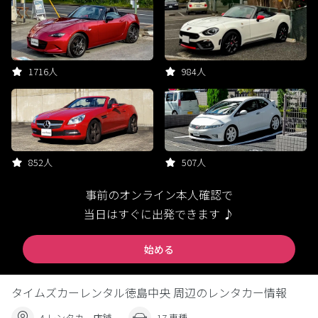
1716人
984人
852人
507人
事前のオンライン本人確認で
当日はすぐに出発できます ♪
始める
タイムズカーレンタル徳島中央 周辺のレンタカー情報
4 レンタカー店舗
17 車種