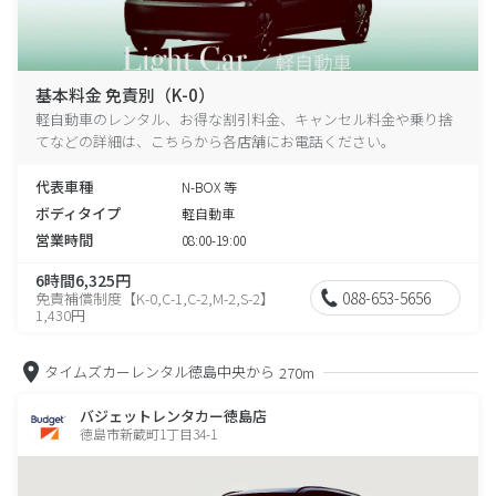
基本料金 免責別（K-0）
軽自動車のレンタル、お得な割引料金、キャンセル料金や乗り捨
てなどの詳細は、こちらから各店舗にお電話ください。
代表車種
N-BOX 等
ボディタイプ
軽自動車
営業時間
08:00-19:00
6時間6,325円
088-653-5656
免責補償制度【K-0,C-1,C-2,M-2,S-2】
1,430円
タイムズカーレンタル徳島中央から
270m
バジェットレンタカー徳島店
徳島市新蔵町1丁目34-1