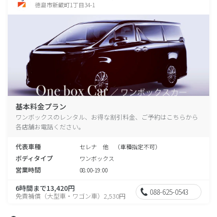
徳島市新蔵町1丁目34-1
基本料金プラン
ワンボックスのレンタル、お得な割引料金、ご予約はこちらから
各店舗お電話ください。
代表車種
セレナ 他 （車種指定不可）
ボディタイプ
ワンボックス
営業時間
08:00-19:00
6時間まで13,420円
088-625-0543
免責補償（大型車・ワゴン車）2,530円