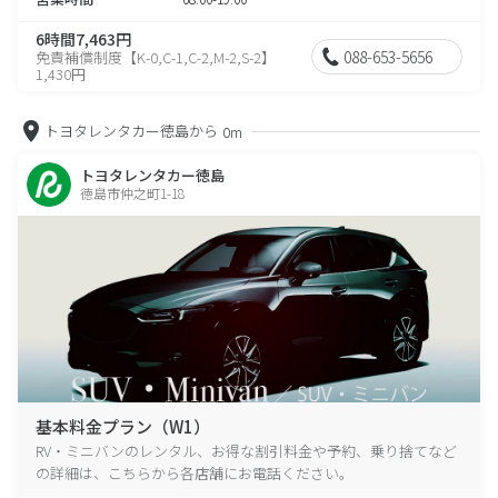
6時間7,463円
088-653-5656
免責補償制度【K-0,C-1,C-2,M-2,S-2】
1,430円
トヨタレンタカー徳島から
0m
トヨタレンタカー徳島
徳島市仲之町1-18
基本料金プラン（W1）
RV・ミニバンのレンタル、お得な割引料金や予約、乗り捨てなど
の詳細は、こちらから各店舗にお電話ください。