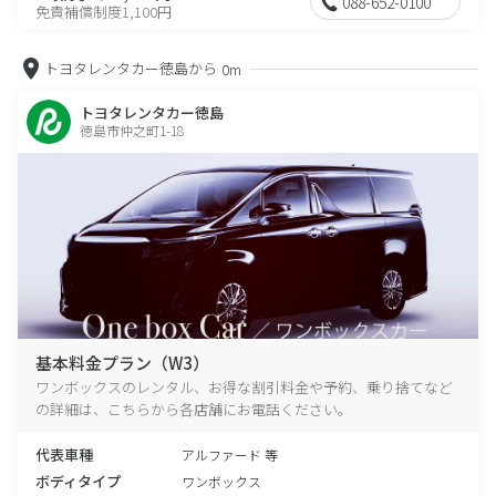
088-652-0100
免責補償制度1,100円
トヨタレンタカー徳島から
0m
トヨタレンタカー徳島
徳島市仲之町1-18
基本料金プラン（W3）
ワンボックスのレンタル、お得な割引料金や予約、乗り捨てなど
の詳細は、こちらから各店舗にお電話ください。
代表車種
アルファード 等
ボディタイプ
ワンボックス