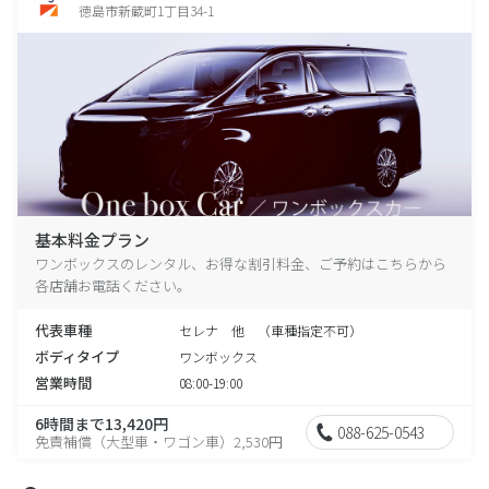
徳島市新蔵町1丁目34-1
基本料金プラン
ワンボックスのレンタル、お得な割引料金、ご予約はこちらから
各店舗お電話ください。
代表車種
セレナ 他 （車種指定不可）
ボディタイプ
ワンボックス
営業時間
08:00-19:00
6時間まで13,420円
088-625-0543
免責補償（大型車・ワゴン車）2,530円