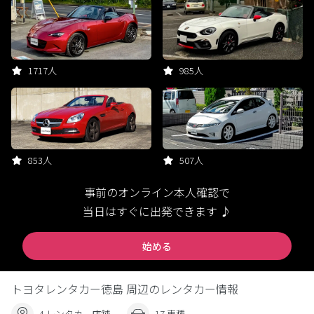
1717人
985人
853人
507人
事前のオンライン本人確認で
当日はすぐに出発できます ♪
始める
トヨタレンタカー徳島 周辺のレンタカー情報
4 レンタカー店舗
17 車種