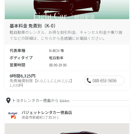
基本料金 免責別（K-0）
軽自動車のレンタル、お得な割引料金、キャンセル料金や乗り捨
てなどの詳細は、こちらから各店舗にお電話ください。
代表車種
N-BOX 等
ボディタイプ
軽自動車
営業時間
08:00-19:00
6時間6,325円
088-653-5656
免責補償制度【K-0,C-1,C-2,M-2,S-2】
1,430円
トヨタレンタカー徳島から
844m
バジェットレンタカー徳島店
徳島市新蔵町1丁目34-1