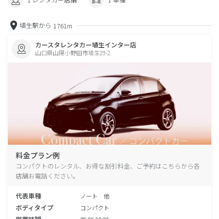
埴生駅から
1761m
カースタレンタカー埴生インター店
山口県山陽小野田市埴生29-2
料金プラン例
コンパクトのレンタル、お得な割引料金、ご予約はこちらから各
店舗お電話ください。
代表車種
ノート 他
ボディタイプ
コンパクト