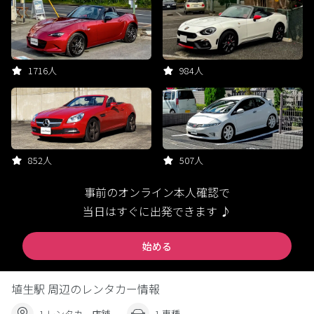
1716人
984人
852人
507人
事前のオンライン本人確認で
当日はすぐに出発できます ♪
始める
埴生駅 周辺のレンタカー情報
1 レンタカー店舗
1 車種