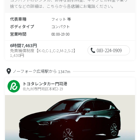
捨てなどの詳細は、こちらから各店舗にお電話ください。
代表車種
フィット 等
ボディタイプ
コンパクト
営業時間
08:00-19:00
6時間7,463円
083-224-0909
免責補償制度【K-0,C-1,C-2,M-2,S-2】
1,430円
ノーフォーク広場駅から
1347m
トヨタレンタカー門司港
北九州市門司区本町2-19