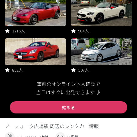
1716人
984人
852人
507人
事前のオンライン本人確認で
当日はすぐに出発できます ♪
始める
ノーフォーク広場駅 周辺のレンタカー情報
2 レンタカー店舗
8 車種