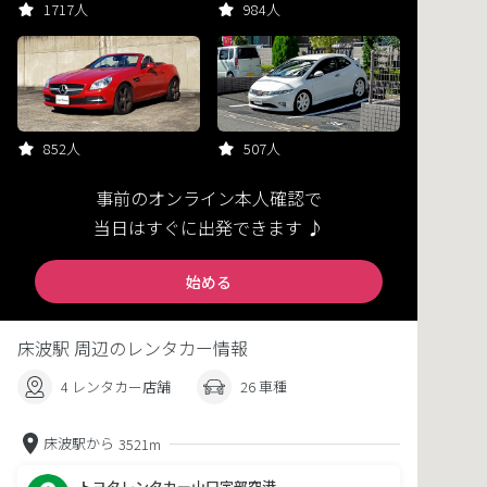
1717人
984人
852人
507人
事前のオンライン本人確認で
当日はすぐに出発できます ♪
始める
床波駅 周辺のレンタカー情報
4 レンタカー店舗
26 車種
床波駅から
3521m
トヨタレンタカー山口宇部空港