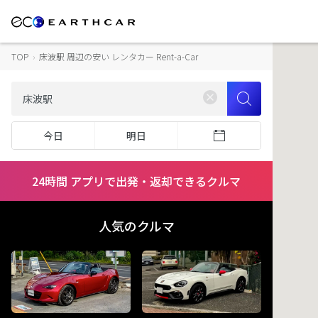
TOP
›
床波駅 周辺の安い レンタカー Rent-a-Car
今日
明日
24時間 アプリで出発・返却できるクルマ
人気のクルマ