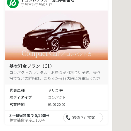
宇部市沖宇部625-17
基本料金プラン（C1）
コンパクトのレンタル、お得な割引料金や予約、乗り
捨てなどの詳細は、こちらから各店舗にお電話くださ
い。
代表車種
ヤリス 等
ボディタイプ
コンパクト
営業時間
08:00-20:00
3～6時間まで6,160円
0836-37-2030
免責補償制度1,100円