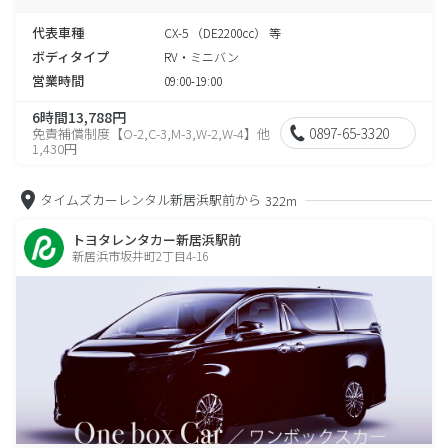
代表車種
CX-5 （DE2200cc） 等
ボディタイプ
RV・ミニバン
営業時間
09:00-19:00
6時間13,788円
0897-65-3320
免責補償制度【O-2,C-3,M-3,W-2,W-4】他
1,430円
タイムズカーレンタル新居浜駅前から
322m
トヨタレンタカー新居浜駅前
新居浜市坂井町2丁目4-16