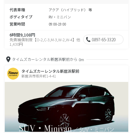
代表車種
アクア（ハイブリッド） 等
ボディタイプ
RV・ミニバン
営業時間
09:00-19:00
6時間9,108円
0897-65-3320
免責補償制度【O-2,C-3,M-3,W-2,W-4】他
1,430円
タイムズカーレンタル新居浜駅前から
0m
タイムズカーレンタル新居浜駅前
新居浜市坂井町1-4-41