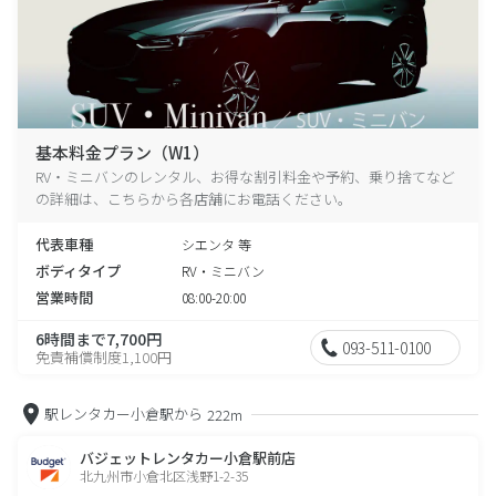
基本料金プラン（W1）
RV・ミニバンのレンタル、お得な割引料金や予約、乗り捨てなど
の詳細は、こちらから各店舗にお電話ください。
代表車種
シエンタ 等
ボディタイプ
RV・ミニバン
営業時間
08:00-20:00
6時間まで7,700円
093-511-0100
免責補償制度1,100円
駅レンタカー小倉駅から
222m
バジェットレンタカー小倉駅前店
北九州市小倉北区浅野1-2-35