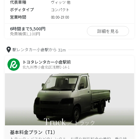
代表車種
ヴィッツ 他
ボディタイプ
コンパクト
営業時間
08:00-19:00
6時間まで5,500円
詳細を見る
免責補償1,100円
駅レンタカー小倉駅から
31m
トヨタレンタカー小倉駅前
北九州市小倉北区浅野2-14-1
基本料金プラン（T1）
トラック・バスなどのレンタル、お得な割引料金や予約、乗り捨