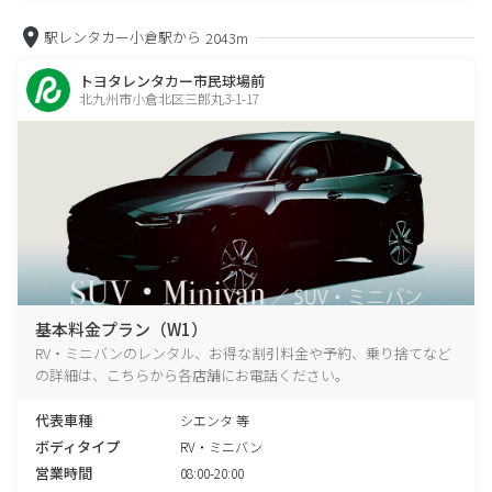
駅レンタカー小倉駅から
2043m
トヨタレンタカー市民球場前
北九州市小倉北区三郎丸3-1-17
基本料金プラン（W1）
RV・ミニバンのレンタル、お得な割引料金や予約、乗り捨てなど
の詳細は、こちらから各店舗にお電話ください。
代表車種
シエンタ 等
ボディタイプ
RV・ミニバン
営業時間
08:00-20:00