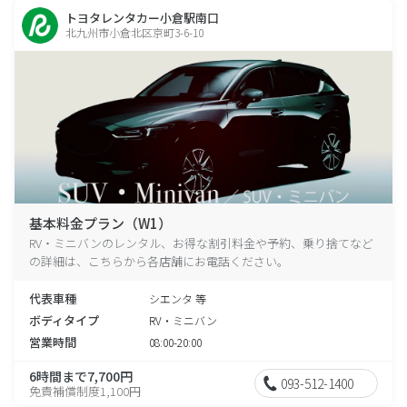
トヨタレンタカー小倉駅南口
北九州市小倉北区京町3-6-10
基本料金プラン（W1）
RV・ミニバンのレンタル、お得な割引料金や予約、乗り捨てなど
の詳細は、こちらから各店舗にお電話ください。
代表車種
シエンタ 等
ボディタイプ
RV・ミニバン
営業時間
08:00-20:00
6時間まで7,700円
093-512-1400
免責補償制度1,100円