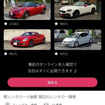
1716人
984人
852人
507人
事前のオンライン本人確認で
当日はすぐに出発できます ♪
始める
駅レンタカー小倉駅 周辺のレンタカー情報
8 レンタカー店舗
37 車種