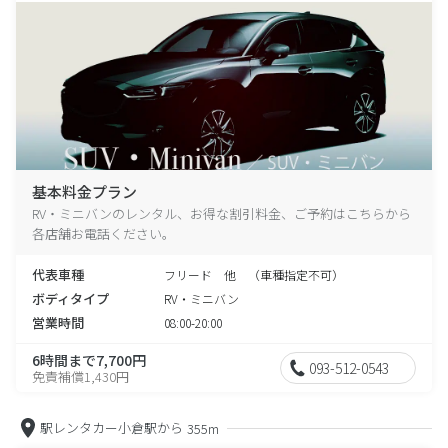
基本料金プラン
RV・ミニバンのレンタル、お得な割引料金、ご予約はこちらから
各店舗お電話ください。
代表車種
フリード 他 （車種指定不可）
ボディタイプ
RV・ミニバン
営業時間
08:00-20:00
6時間まで7,700円
093-512-0543
免責補償1,430円
駅レンタカー小倉駅から
355m