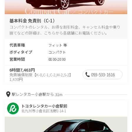
基本料金 免責別（C-1）
コンパクトのレンタル、お得な割引料金、キャンセル料金や乗り
捨てなどの詳細は、こちらから各店舗にお電話ください。
代表車種
フィット 等
ボディタイプ
コンパクト
営業時間
08:00-20:00
6時間7,463円
093-533-1616
免責補償制度【K-0,C-1,C-2,M-2,S-2】
1,430円
駅レンタカー小倉駅から
31m
トヨタレンタカー小倉駅前
北九州市小倉北区浅野2-14-1