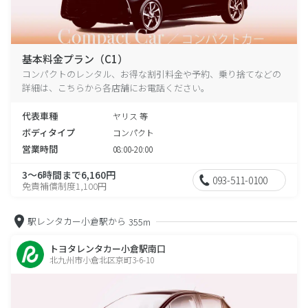
基本料金プラン（C1）
コンパクトのレンタル、お得な割引料金や予約、乗り捨てなどの
詳細は、こちらから各店舗にお電話ください。
代表車種
ヤリス 等
ボディタイプ
コンパクト
営業時間
08:00-20:00
3～6時間まで6,160円
093-511-0100
免責補償制度1,100円
駅レンタカー小倉駅から
355m
トヨタレンタカー小倉駅南口
北九州市小倉北区京町3-6-10