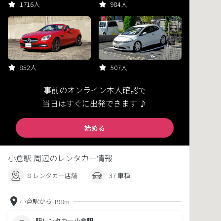
1716人
984人
852人
507人
事前のオンライン本人確認で
当日はすぐに出発できます ♪
始める
小倉駅 周辺のレンタカー情報
8 レンタカー店舗
37 車種
小倉駅から
198m
駅レンタカー小倉駅