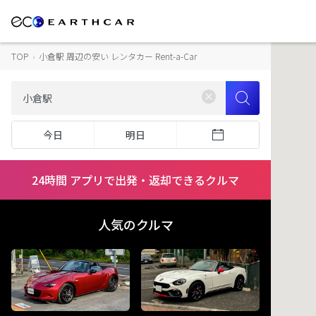
TOP
›
小倉駅 周辺の安い レンタカー Rent-a-Car
今日
明日
24時間 アプリで出発・返却できるクルマ
人気のクルマ