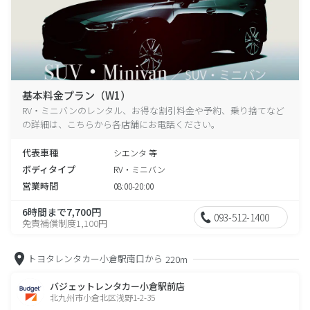
基本料金プラン（W1）
RV・ミニバンのレンタル、お得な割引料金や予約、乗り捨てなど
の詳細は、こちらから各店舗にお電話ください。
代表車種
シエンタ 等
ボディタイプ
RV・ミニバン
営業時間
08:00-20:00
6時間まで7,700円
093-512-1400
免責補償制度1,100円
トヨタレンタカー小倉駅南口から
220m
バジェットレンタカー小倉駅前店
北九州市小倉北区浅野1-2-35