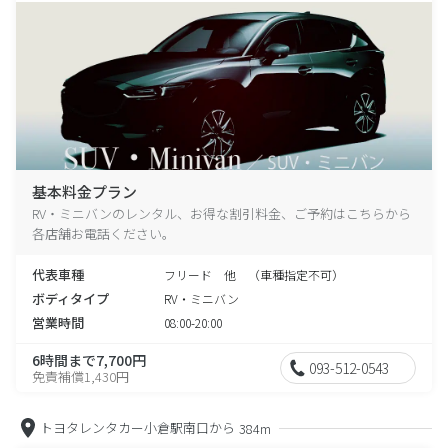
基本料金プラン
RV・ミニバンのレンタル、お得な割引料金、ご予約はこちらから
各店舗お電話ください。
代表車種
フリード 他 （車種指定不可）
ボディタイプ
RV・ミニバン
営業時間
08:00-20:00
6時間まで7,700円
093-512-0543
免責補償1,430円
トヨタレンタカー小倉駅南口から
384m