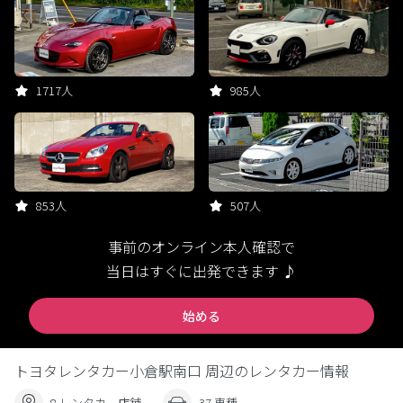
1717人
985人
853人
507人
事前のオンライン本人確認で
当日はすぐに出発できます ♪
始める
トヨタレンタカー小倉駅南口 周辺のレンタカー情報
8 レンタカー店舗
37 車種