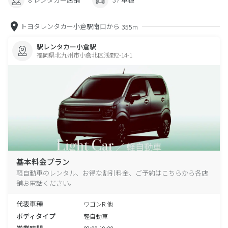
トヨタレンタカー小倉駅南口から
355m
駅レンタカー小倉駅
福岡県北九州市小倉北区浅野2-14-1
基本料金プラン
軽自動車のレンタル、お得な割引料金、ご予約はこちらから各店
舗お電話ください。
代表車種
ワゴンR 他
ボディタイプ
軽自動車