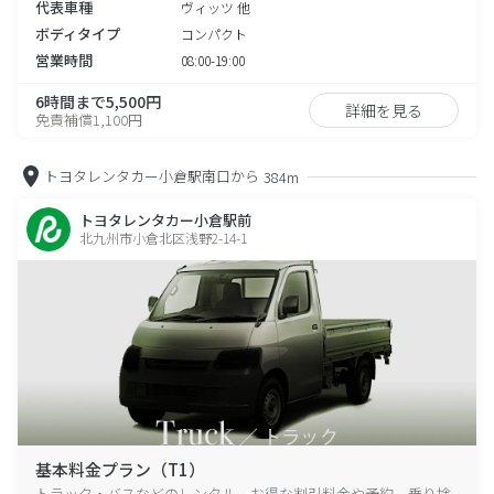
代表車種
ヴィッツ 他
ボディタイプ
コンパクト
営業時間
08:00-19:00
6時間まで5,500円
詳細を見る
免責補償1,100円
トヨタレンタカー小倉駅南口から
384m
トヨタレンタカー小倉駅前
北九州市小倉北区浅野2-14-1
基本料金プラン（T1）
トラック・バスなどのレンタル、お得な割引料金や予約、乗り捨