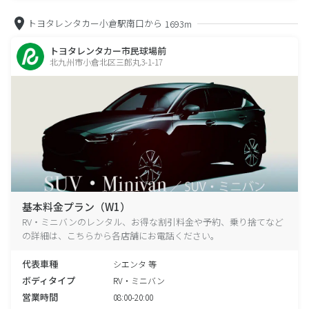
トヨタレンタカー小倉駅南口から
1693m
トヨタレンタカー市民球場前
北九州市小倉北区三郎丸3-1-17
基本料金プラン（W1）
RV・ミニバンのレンタル、お得な割引料金や予約、乗り捨てなど
の詳細は、こちらから各店舗にお電話ください。
代表車種
シエンタ 等
ボディタイプ
RV・ミニバン
営業時間
08:00-20:00