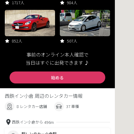
1717人
984人
852人
507人
事前のオンライン本人確認で
当日はすぐに出発できます ♪
始める
西鉄イン小倉 周辺のレンタカー情報
8 レンタカー店舗
37 車種
西鉄イン小倉から
496m
駅レンタカー小倉駅