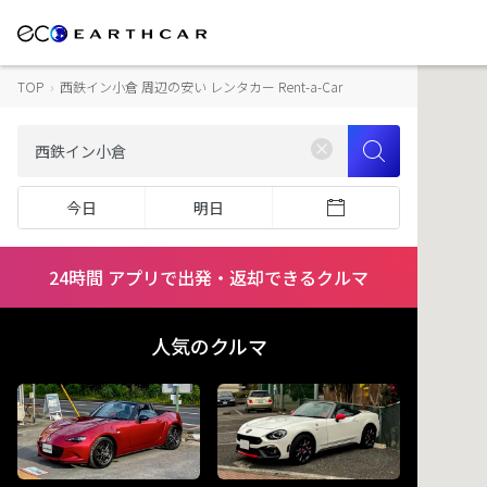
TOP
›
西鉄イン小倉 周辺の安い レンタカー Rent-a-Car
今日
明日
24時間 アプリで出発・返却できるクルマ
人気のクルマ