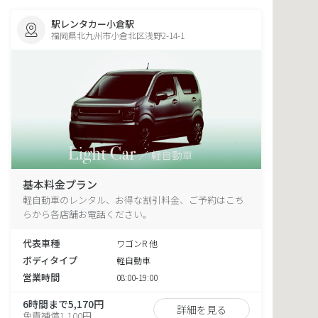
駅レンタカー小倉駅
福岡県北九州市小倉北区浅野2-14-1
基本料金プラン
軽自動車のレンタル、お得な割引料金、ご予約はこち
らから各店舗お電話ください。
代表車種
ワゴンR 他
ボディタイプ
軽自動車
営業時間
08:00-19:00
6時間まで5,170円
詳細を見る
免責補償1,100円