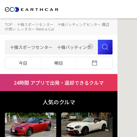
TOP
›
十條スポーツセンター 十條バッティングセンター 周辺
の安い レンタカー Rent-a-Car
今日
明日
24時間 アプリで出発・返却できるクルマ
人気のクルマ