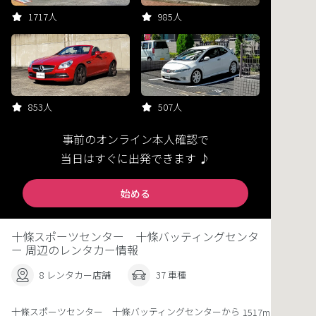
1717人
985人
853人
507人
事前のオンライン本人確認で
当日はすぐに出発できます ♪
始める
十條スポーツセンター 十條バッティングセンタ
ー 周辺のレンタカー情報
8 レンタカー店舗
37 車種
十條スポーツセンター 十條バッティングセンターから
1517m