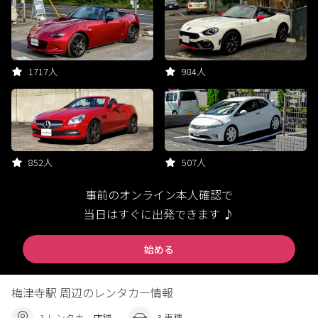
1717人
984人
852人
507人
事前のオンライン本人確認で
当日はすぐに出発できます ♪
始める
梅津寺駅 周辺のレンタカー情報
1 レンタカー店舗
3 車種