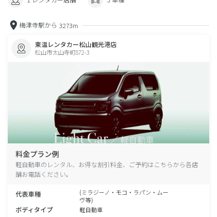
梅津寺駅から
3273m
東温レンタカー松山観光港店
松山市太山寺町872-3
料金プラン例
軽自動車のレンタル、お得な割引料金、ご予約はこちらから各店
舗お電話ください。
(ミラジーノ・モコ・ラパン・ムー
代表車種
ヴ等)
ボディタイプ
軽自動車