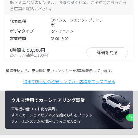
RV・ミニバンのレンタル、お得な割引料金、ご予約はこちらから
各店舗お電話ください。
(アイシス・シエンタ・プレマシー
代表車種
等)
ボディタイプ
RV・ミニバン
営業時間
08:00-19:00
6時間まで3,500円
詳細を見る
あんしん補償1,100円
梅津寺駅から、安い順に安いレンタカーを3車種表示しています。
梅津寺駅付近の格安レンタカー店舗をマップで見る
クルマ活用でカーシェアリング事業
車載機の低コスト化を実現。
すぐにカーシェアビジネスを始められるプラット
フォームシステムを活用してみませんか？