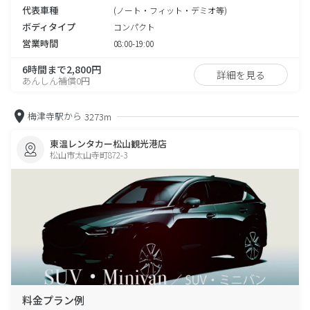
代表車種
(ノート・フィット・デミオ等)
ボディタイプ
コンパクト
営業時間
08:00-19:00
6時間まで2,800円
詳細を見る
あんしん補償0円
梅津寺駅から
3273m
東温レンタカー松山観光港店
松山市太山寺町872-3
料金プラン例