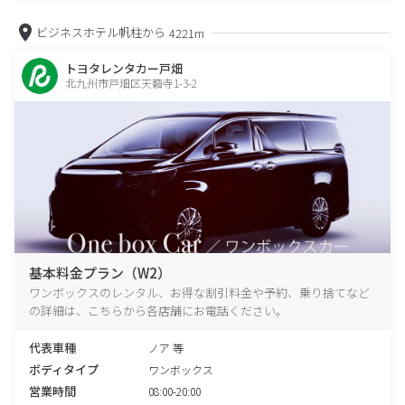
ビジネスホテル帆柱から
4221m
トヨタレンタカー戸畑
北九州市戸畑区天籟寺1-3-2
基本料金プラン（W2）
ワンボックスのレンタル、お得な割引料金や予約、乗り捨てなど
の詳細は、こちらから各店舗にお電話ください。
代表車種
ノア 等
ボディタイプ
ワンボックス
営業時間
08:00-20:00