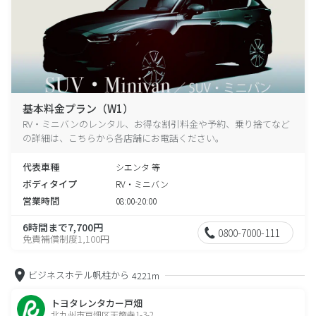
基本料金プラン（W1）
RV・ミニバンのレンタル、お得な割引料金や予約、乗り捨てなど
の詳細は、こちらから各店舗にお電話ください。
代表車種
シエンタ 等
ボディタイプ
RV・ミニバン
営業時間
08:00-20:00
6時間まで7,700円
0800-7000-111
免責補償制度1,100円
ビジネスホテル帆柱から
4221m
トヨタレンタカー戸畑
北九州市戸畑区天籟寺1-3-2