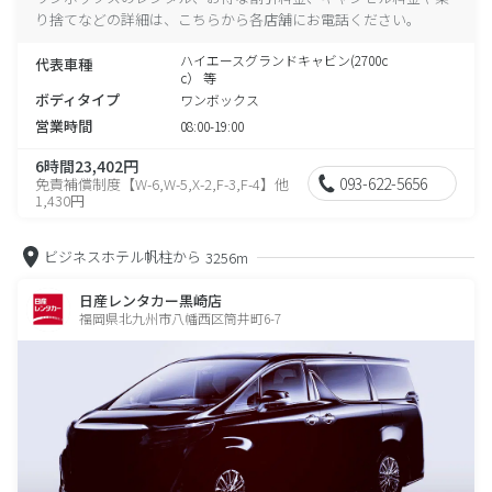
り捨てなどの詳細は、こちらから各店舗にお電話ください。
ハイエースグランドキャビン(2700c
代表車種
c） 等
ボディタイプ
ワンボックス
営業時間
08:00-19:00
6時間23,402円
093-622-5656
免責補償制度【W-6,W-5,X-2,F-3,F-4】他
1,430円
ビジネスホテル帆柱から
3256m
日産レンタカー黒崎店
福岡県北九州市八幡西区筒井町6-7