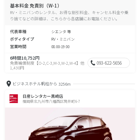
基本料金 免責別（W-1）
RV・ミニバンのレンタル、お得な割引料金、キャンセル料金や乗
り捨てなどの詳細は、こちらから各店舗にお電話ください。
代表車種
シエンタ 等
ボディタイプ
RV・ミニバン
営業時間
08:00-19:00
6時間10,752円
093-622-5656
免責補償制度【O-2,C-3,M-3,W-2,W-4】他
1,430円
ビジネスホテル帆柱から
3256m
日産レンタカー黒崎店
福岡県北九州市八幡西区筒井町6-7