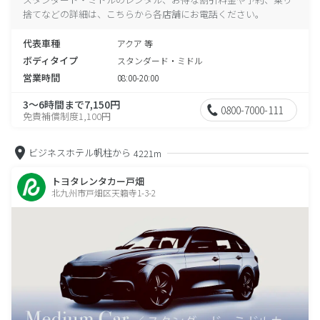
捨てなどの詳細は、こちらから各店舗にお電話ください。
代表車種
アクア 等
ボディタイプ
スタンダード・ミドル
営業時間
08:00-20:00
3～6時間まで7,150円
0800-7000-111
免責補償制度1,100円
ビジネスホテル帆柱から
4221m
トヨタレンタカー戸畑
北九州市戸畑区天籟寺1-3-2