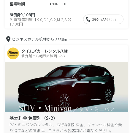
営業時間
08:00-19:00
6時間9,108円
093-622-5656
免責補償制度【K-0,C-1,C-2,M-2,S-2】
1,430円
ビジネスホテル帆柱から
3336m
タイムズカーレンタル八幡
北九州市八幡西区熊西1-2-8
基本料金 免責別（S-2）
RV・ミニバンのレンタル、お得な割引料金、キャンセル料金や乗
り捨てなどの詳細は、こちらから各店舗にお電話ください。