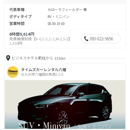
代表車種
カローラフィールダー 等
ボディタイプ
RV・ミニバン
営業時間
08:00-19:00
6時間9,614円
093-622-5656
免責補償制度【K-0,C-1,C-2,M-2,S-2】
1,430円
ビジネスホテル帆柱から
3336m
タイムズカーレンタル八幡
北九州市八幡西区熊西1-2-8