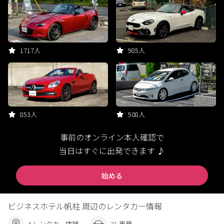
1717人
985人
853人
508人
事前のオンライン本人確認で
当日はすぐに出発できます ♪
始める
ビジネスホテル帆柱 周辺のレンタカー情報
4 レンタカー店舗
21 車種