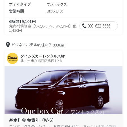
ボディタイプ
ワンボックス
営業時間
08:00-19:00
6時間19,101円
093-622-5656
免責補償制度【O-2,C-3,M-3,W-2,W-4】他
1,430円
ビジネスホテル帆柱から
3336m
タイムズカーレンタル八幡
北九州市八幡西区熊西1-2-8
基本料金 免責別（W-6）
ワンボックスのレンタル、お得な割引料金、キャンセル料金や乗