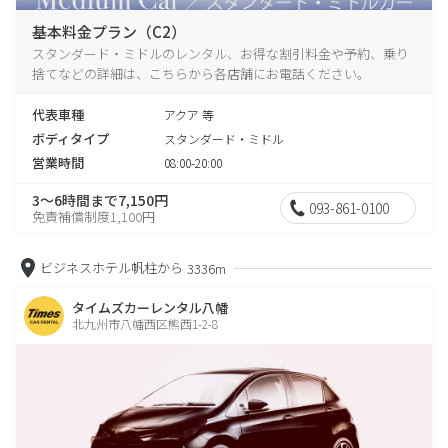
基本料金プラン（C2）
スタンダード・ミドルのレンタル、お得な割引料金や予約、乗り
捨てなどの詳細は、こちらから各店舗にお電話ください。
代表車種
アクア 等
ボディタイプ
スタンダード・ミドル
営業時間
08:00-20:00
3～6時間まで7,150円
093-861-0100
免責補償制度1,100円
ビジネスホテル帆柱から
3336m
タイムズカーレンタル八幡
北九州市八幡西区熊西1-2-8