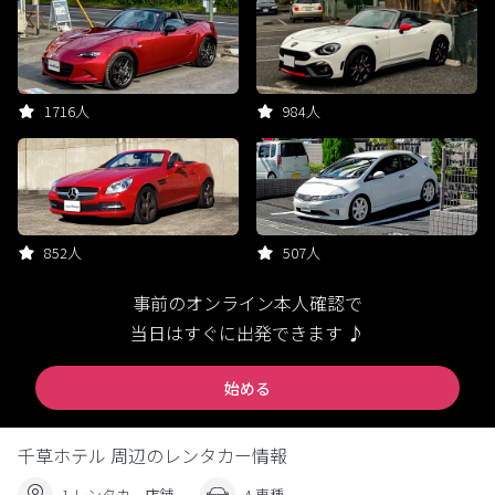
1716人
984人
852人
507人
事前のオンライン本人確認で
当日はすぐに出発できます ♪
始める
千草ホテル 周辺のレンタカー情報
1 レンタカー店舗
4 車種