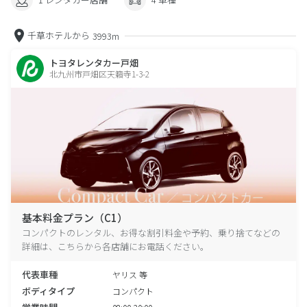
千草ホテルから
3993m
トヨタレンタカー戸畑
北九州市戸畑区天籟寺1-3-2
基本料金プラン（C1）
コンパクトのレンタル、お得な割引料金や予約、乗り捨てなどの
詳細は、こちらから各店舗にお電話ください。
代表車種
ヤリス 等
ボディタイプ
コンパクト