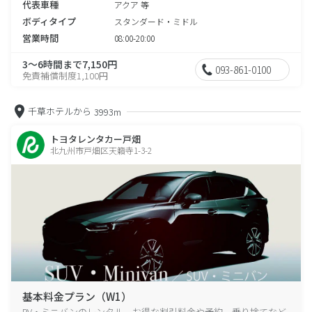
代表車種
アクア 等
ボディタイプ
スタンダード・ミドル
営業時間
08:00-20:00
3～6時間まで7,150円
093-861-0100
免責補償制度1,100円
千草ホテルから
3993m
トヨタレンタカー戸畑
北九州市戸畑区天籟寺1-3-2
基本料金プラン（W1）
RV・ミニバンのレンタル、お得な割引料金や予約、乗り捨てなど