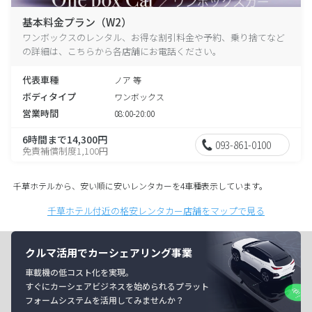
基本料金プラン（W2）
ワンボックスのレンタル、お得な割引料金や予約、乗り捨てなど
の詳細は、こちらから各店舗にお電話ください。
代表車種
ノア 等
ボディタイプ
ワンボックス
営業時間
08:00-20:00
6時間まで14,300円
093-861-0100
免責補償制度1,100円
千草ホテルから、安い順に安いレンタカーを4車種表示しています。
千草ホテル付近の格安レンタカー店舗をマップで見る
クルマ活用でカーシェアリング事業
車載機の低コスト化を実現。
すぐにカーシェアビジネスを始められるプラット
フォームシステムを活用してみませんか？