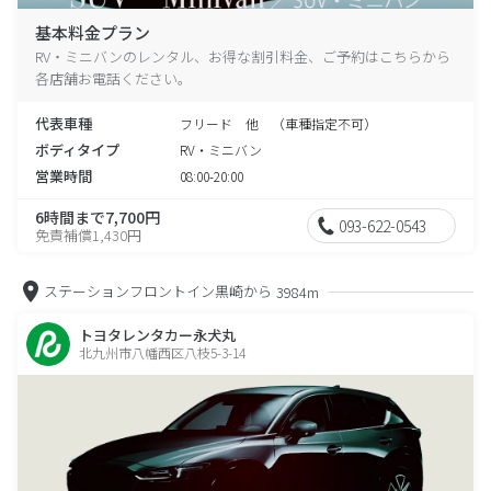
基本料金プラン
RV・ミニバンのレンタル、お得な割引料金、ご予約はこちらから
各店舗お電話ください。
代表車種
フリード 他 （車種指定不可）
ボディタイプ
RV・ミニバン
営業時間
08:00-20:00
6時間まで7,700円
093-622-0543
免責補償1,430円
ステーションフロントイン黒崎から
3984m
トヨタレンタカー永犬丸
北九州市八幡西区八枝5-3-14