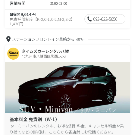
営業時間
08:00-19:00
6時間9,614円
093-622-5656
免責補償制度【K-0,C-1,C-2,M-2,S-2】
1,430円
ステーションフロントイン黒崎から
487m
タイムズカーレンタル八幡
北九州市八幡西区熊西1-2-8
基本料金 免責別（W-1）
RV・ミニバンのレンタル、お得な割引料金、キャンセル料金や乗
り捨てなどの詳細は、こちらから各店舗にお電話ください。