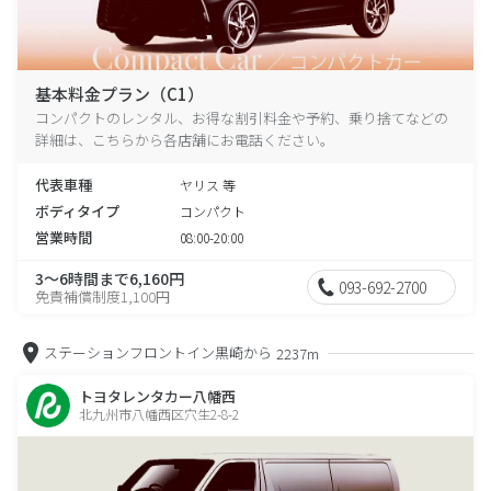
基本料金プラン（C1）
コンパクトのレンタル、お得な割引料金や予約、乗り捨てなどの
詳細は、こちらから各店舗にお電話ください。
代表車種
ヤリス 等
ボディタイプ
コンパクト
営業時間
08:00-20:00
3～6時間まで6,160円
093-692-2700
免責補償制度1,100円
ステーションフロントイン黒崎から
2237m
トヨタレンタカー八幡西
北九州市八幡西区穴生2-8-2