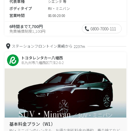
代表車種
シエンタ 等
ボディタイプ
RV・ミニバン
営業時間
08:00-20:00
6時間まで7,700円
0800-7000-111
免責補償制度1,100円
ステーションフロントイン黒崎から
2237m
トヨタレンタカー八幡西
北九州市八幡西区穴生2-8-2
基本料金プラン（W1）
RV・ミニバンのレンタル、お得な割引料金や予約、乗り捨てなど