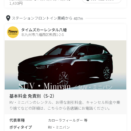
1,430円
ステーションフロントイン黒崎から
487m
タイムズカーレンタル八幡
北九州市八幡西区熊西1-2-8
基本料金 免責別（S-2）
RV・ミニバンのレンタル、お得な割引料金、キャンセル料金や乗
り捨てなどの詳細は、こちらから各店舗にお電話ください。
代表車種
カローラフィールダー 等
ボディタイプ
RV・ミニバン