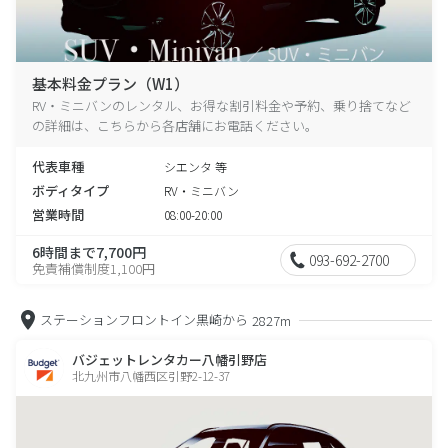
基本料金プラン（W1）
RV・ミニバンのレンタル、お得な割引料金や予約、乗り捨てなど
の詳細は、こちらから各店舗にお電話ください。
代表車種
シエンタ 等
ボディタイプ
RV・ミニバン
営業時間
08:00-20:00
6時間まで7,700円
093-692-2700
免責補償制度1,100円
ステーションフロントイン黒崎から
2827m
バジェットレンタカー八幡引野店
北九州市八幡西区引野2-12-37