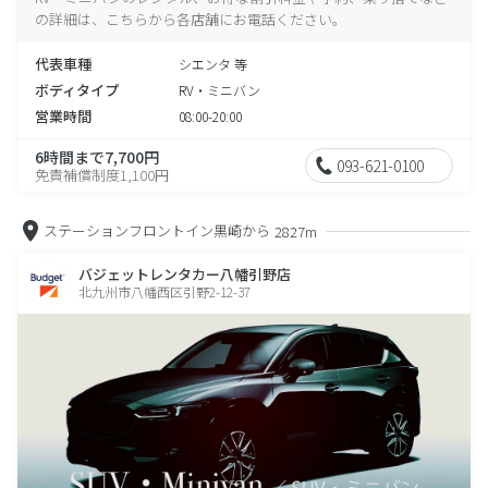
の詳細は、こちらから各店舗にお電話ください。
代表車種
シエンタ 等
ボディタイプ
RV・ミニバン
営業時間
08:00-20:00
6時間まで7,700円
093-621-0100
免責補償制度1,100円
ステーションフロントイン黒崎から
2827m
バジェットレンタカー八幡引野店
北九州市八幡西区引野2-12-37