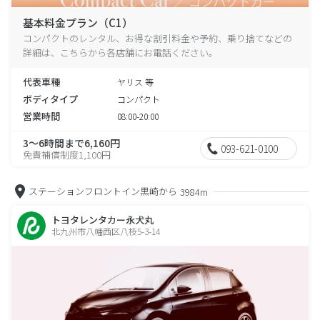
基本料金プラン（C1）
コンパクトのレンタル、お得な割引料金や予約、乗り捨てなどの
詳細は、こちらから各店舗にお電話ください。
代表車種
ヤリス 等
ボディタイプ
コンパクト
営業時間
08:00-20:00
3～6時間まで6,160円
093-621-0100
免責補償制度1,100円
ステーションフロントイン黒崎から
3984m
トヨタレンタカー永犬丸
北九州市八幡西区八枝5-3-14