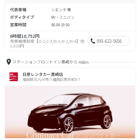
代表車種
シエンタ 等
ボディタイプ
RV・ミニバン
営業時間
08:00-19:00
6時間10,752円
093-622-5656
免責補償制度【O-2,C-3,M-3,W-2,W-4】他
1,430円
ステーションフロントイン黒崎から
468m
日産レンタカー黒崎店
福岡県北九州市八幡西区筒井町6-7