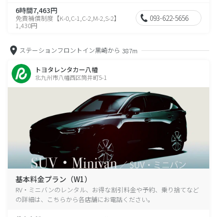
6時間7,463円
093-622-5656
免責補償制度【K-0,C-1,C-2,M-2,S-2】
1,430円
ステーションフロントイン黒崎から
387m
トヨタレンタカー八幡
北九州市八幡西区筒井町5-1
基本料金プラン（W1）
RV・ミニバンのレンタル、お得な割引料金や予約、乗り捨てなど
の詳細は、こちらから各店舗にお電話ください。