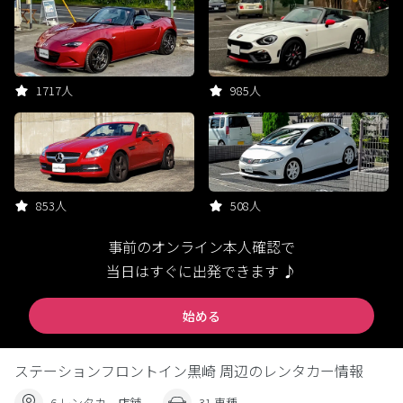
1717人
985人
853人
508人
事前のオンライン本人確認で
当日はすぐに出発できます ♪
始める
ステーションフロントイン黒崎 周辺のレンタカー情報
6 レンタカー店舗
31 車種