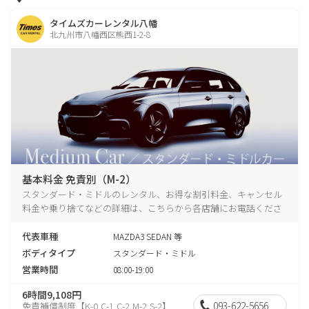
タイムズカーレンタル八幡
北九州市八幡西区熊西1-2-8
基本料金 免責別（M-2）
スタンダード・ミドルのレンタル、お得な割引料金、キャンセル
料金や乗り捨てなどの詳細は、こちらから各店舗にお電話くださ
い。
代表車種
MAZDA3 SEDAN 等
ボディタイプ
スタンダード・ミドル
営業時間
08:00-19:00
6時間9,108円
093-622-5656
免責補償制度【K-0,C-1,C-2,M-2,S-2】