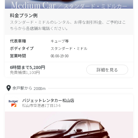
料金プラン例
スタンダード・ミドルのレンタル、お得な割引料金、ご予約はこ
ちらから各店舗お電話ください。
代表車種
キューブ等
ボディタイプ
スタンダード・ミドル
営業時間
08:00-19:00
6時間まで5,280円
詳細を見る
免責補償1,100円
余戸駅から
2008m
バジェットレンタカー松山店
松山市空港通1丁目13-6