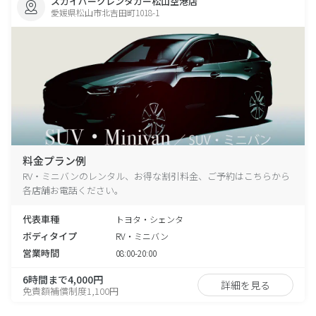
スカイパークレンタカー松山空港店
愛媛県松山市北吉田町1018-1
料金プラン例
RV・ミニバンのレンタル、お得な割引料金、ご予約はこちらから
各店舗お電話ください。
代表車種
トヨタ・シェンタ
ボディタイプ
RV・ミニバン
営業時間
08:00-20:00
6時間まで4,000円
詳細を見る
免責額補償制度1,100円