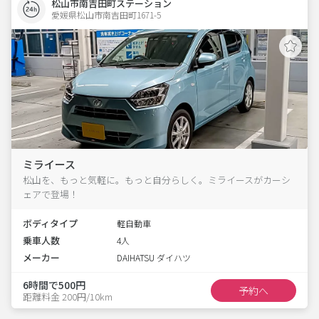
松山市南吉田町ステーション
愛媛県松山市南吉田町1671-5  
ミライース
松山を、もっと気軽に。もっと自分らしく。ミライースがカーシ
ェアで登場！
ボディタイプ
軽自動車
乗車人数
4人
メーカー
DAIHATSU ダイハツ
6時間で500円
予約へ
距離料金 200円/10km