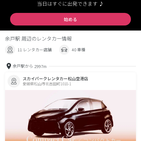
当日はすぐに出発できます ♪
始める
余戸駅 周辺のレンタカー情報
11 レンタカー店舗
40 車種
余戸駅から
2997m
スカイパークレンタカー松山空港店
愛媛県松山市北吉田町1018-1