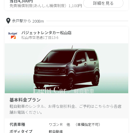
当日4,300円
詳細を見る
免責補償制度(あんしん補償制度）1,100円
余戸駅から
2008m
バジェットレンタカー松山店
松山市空港通1丁目13-6
基本料金プラン
軽自動車のレンタル、お得な割引料金、ご予約はこちらから各店
舗お電話ください。
代表車種
ワゴンＲ 他 （車種指定不可）
ボディタイプ
軽自動車