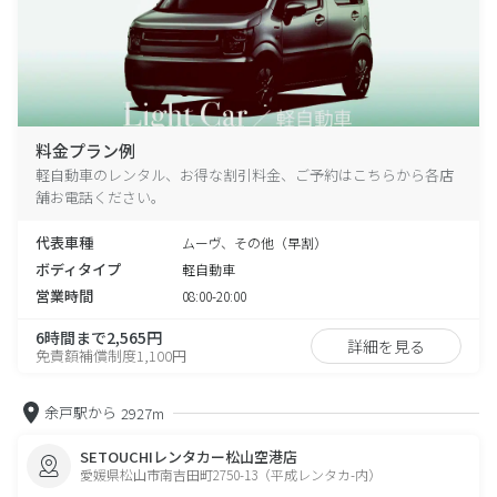
料金プラン例
軽自動車のレンタル、お得な割引料金、ご予約はこちらから各店
舗お電話ください。
代表車種
ムーヴ、その他（早割）
ボディタイプ
軽自動車
営業時間
08:00-20:00
6時間まで2,565円
詳細を見る
免責額補償制度1,100円
余戸駅から
2927m
SETOUCHIレンタカー松山空港店
愛媛県松山市南吉田町2750-13（平成レンタカ-内）