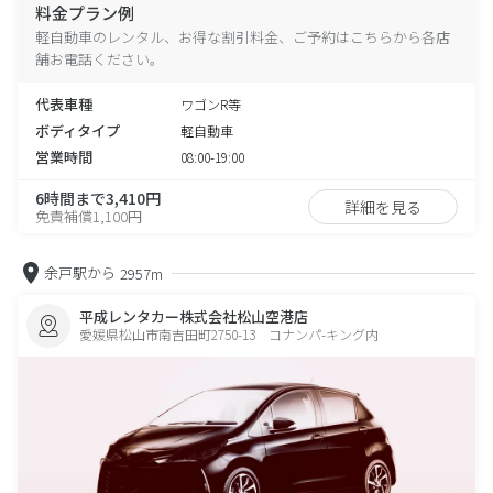
料金プラン例
軽自動車のレンタル、お得な割引料金、ご予約はこちらから各店
舗お電話ください。
代表車種
ワゴンR等
ボディタイプ
軽自動車
営業時間
08:00-19:00
6時間まで3,410円
詳細を見る
免責補償1,100円
余戸駅から
2957m
平成レンタカー株式会社松山空港店
愛媛県松山市南吉田町2750-13 コナンパ-キング内