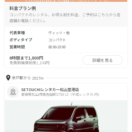
料金プラン例
コンパクトのレンタル、お得な割引料金、ご予約はこちらから各
店舗お電話ください。
代表車種
ヴィッツ・他
ボディタイプ
コンパクト
営業時間
08:00-20:00
6時間まで1,800円
詳細を見る
免責額補償制度1,100円
余戸駅から
2927m
SETOUCHIレンタカー松山空港店
愛媛県松山市南吉田町2750-13（平成レンタカ-内）