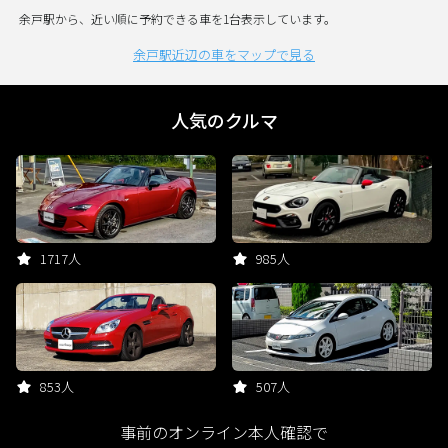
余戸駅から、近い順に予約できる車を1台表示しています。
余戸駅近辺の車をマップで見る
人気のクルマ
1717人
985人
853人
507人
事前のオンライン本人確認で