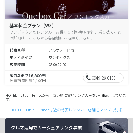
基本料金プラン（W3）
ワンボックスのレンタル、お得な割引料金や予約、乗り捨てなど
の詳細は、こちらから各店舗にお電話ください。
代表車種
アルファード 等
ボディタイプ
ワンボックス
営業時間
08:00-20:00
6時間まで16,500円
0949-28-0100
免責補償制度1,100円
HOTEL Little Princeから、安い順に安いレンタカーを5車種表示していま
す。
HOTEL Little Prince付近の格安レンタカー店舗をマップで見る
クルマ活用でカーシェアリング事業