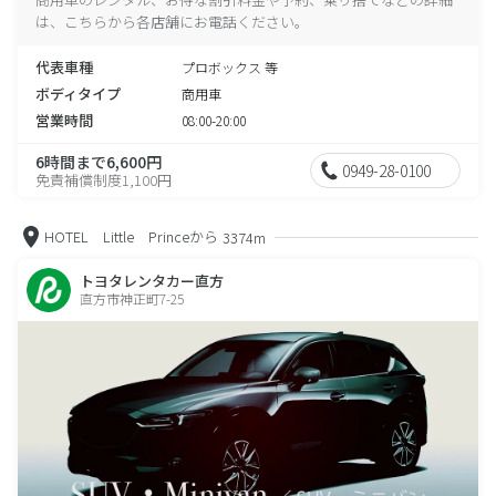
は、こちらから各店舗にお電話ください。
代表車種
プロボックス 等
ボディタイプ
商用車
営業時間
08:00-20:00
6時間まで6,600円
0949-28-0100
免責補償制度1,100円
HOTEL Little Princeから
3374m
トヨタレンタカー直方
直方市神正町7-25