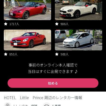
1717人
986人
853人
508人
事前のオンライン本人確認で
当日はすぐに出発できます ♪
始める
HOTEL Little Prince 周辺のレンタカー情報
1 レンタカー店舗
5 車種