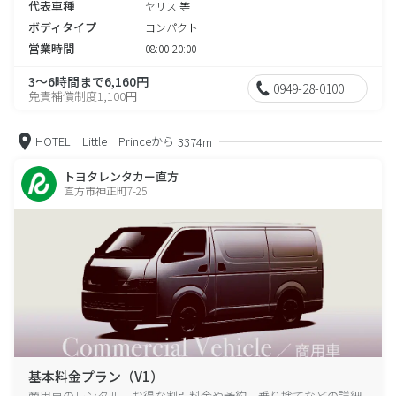
代表車種
ヤリス 等
ボディタイプ
コンパクト
営業時間
08:00-20:00
3～6時間まで6,160円
0949-28-0100
免責補償制度1,100円
HOTEL Little Princeから
3374m
トヨタレンタカー直方
直方市神正町7-25
基本料金プラン（V1）
商用車のレンタル、お得な割引料金や予約、乗り捨てなどの詳細