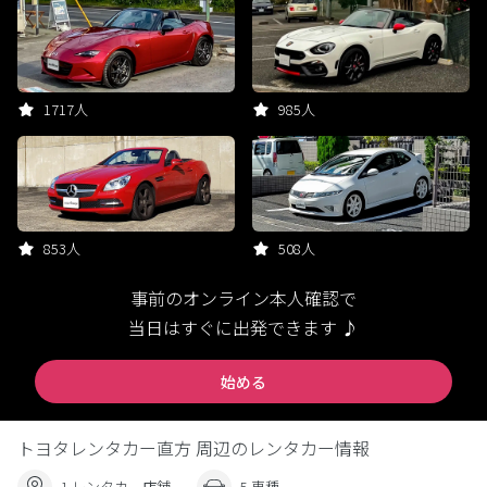
1717人
985人
853人
508人
事前のオンライン本人確認で
当日はすぐに出発できます ♪
始める
トヨタレンタカー直方 周辺のレンタカー情報
1 レンタカー店舗
5 車種