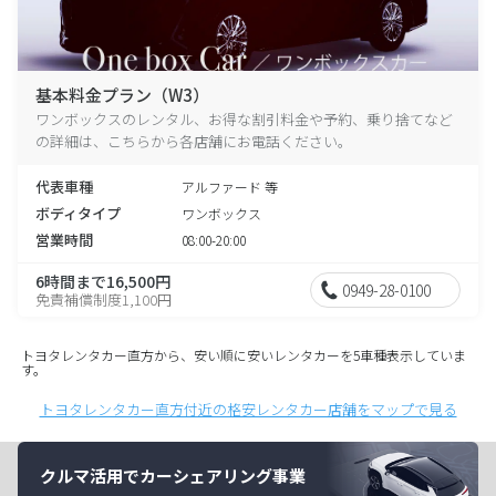
基本料金プラン（W3）
ワンボックスのレンタル、お得な割引料金や予約、乗り捨てなど
の詳細は、こちらから各店舗にお電話ください。
代表車種
アルファード 等
ボディタイプ
ワンボックス
営業時間
08:00-20:00
6時間まで16,500円
0949-28-0100
免責補償制度1,100円
トヨタレンタカー直方から、安い順に安いレンタカーを5車種表示していま
す。
トヨタレンタカー直方付近の格安レンタカー店舗をマップで見る
クルマ活用でカーシェアリング事業