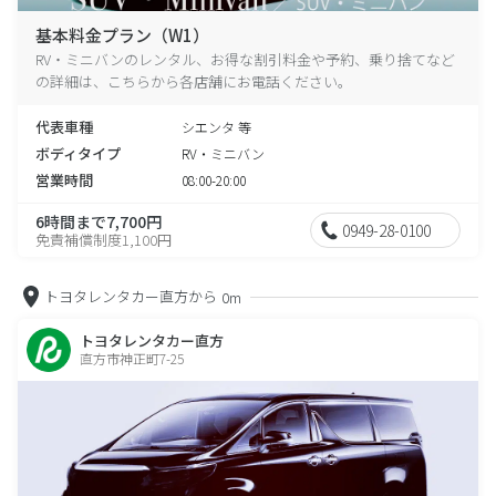
基本料金プラン（W1）
RV・ミニバンのレンタル、お得な割引料金や予約、乗り捨てなど
の詳細は、こちらから各店舗にお電話ください。
代表車種
シエンタ 等
ボディタイプ
RV・ミニバン
営業時間
08:00-20:00
6時間まで7,700円
0949-28-0100
免責補償制度1,100円
トヨタレンタカー直方から
0m
トヨタレンタカー直方
直方市神正町7-25