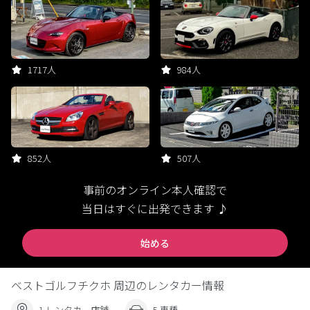
1717人
984人
852人
507人
事前のオンライン本人確認で
当日はすぐに出発できます ♪
始める
ベストゴルフチクホ 周辺のレンタカー情報
1 レンタカー店舗
5 車種