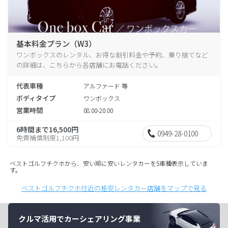
基本料金プラン（W3）
ワンボックスのレンタル、お得な割引料金や予約、乗り捨てなど
の詳細は、こちらから各店舗にお電話ください。
代表車種
アルファード 等
ボディタイプ
ワンボックス
営業時間
08:00-20:00
6時間まで16,500円
0949-28-0100
免責補償制度1,100円
ベストゴルフチクホから、安い順に安いレンタカーを5車種表示していま
す。
ベストゴルフチクホ付近の格安レンタカー店舗をマップで見る
クルマ活用でカーシェアリング事業