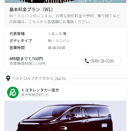
基本料金プラン（W1）
RV・ミニバンのレンタル、お得な割引料金や予約、乗り捨てなど
の詳細は、こちらから各店舗にお電話ください。
代表車種
シエンタ 等
ボディタイプ
RV・ミニバン
営業時間
08:00-20:00
6時間まで7,700円
0949-28-0100
免責補償制度1,100円
ベストゴルフチクホから
2647m
トヨタレンタカー直方
直方市神正町7-25