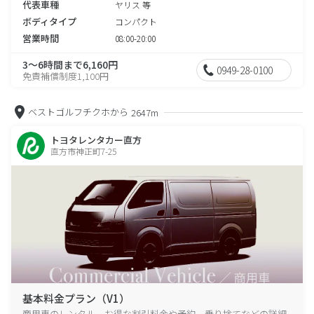
代表車種
ヤリス 等
ボディタイプ
コンパクト
営業時間
08:00-20:00
3～6時間まで6,160円
0949-28-0100
免責補償制度1,100円
ベストゴルフチクホから
2647m
トヨタレンタカー直方
直方市神正町7-25
基本料金プラン（V1）
商用車のレンタル、お得な割引料金や予約、乗り捨てなどの詳細