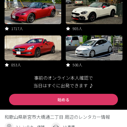
1717人
985人
853人
508人
事前のオンライン本人確認で
当日はすぐに出発できます ♪
始める
和歌山県新宮市大橋通二丁目 周辺のレンタカー情報
2 レンタカー店舗
10 車種