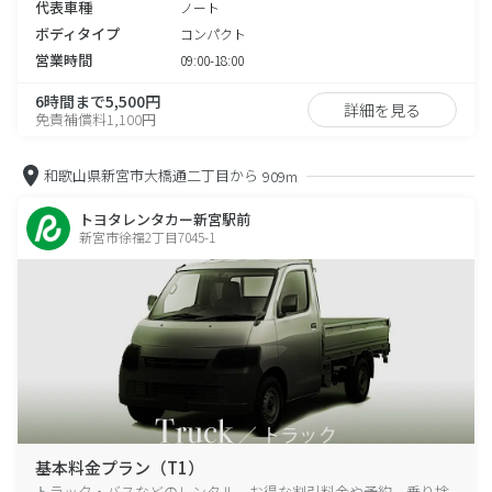
代表車種
ノート
ボディタイプ
コンパクト
営業時間
09:00-18:00
6時間まで5,500円
詳細を見る
免責補償料1,100円
和歌山県新宮市大橋通二丁目から
909m
トヨタレンタカー新宮駅前
新宮市徐福2丁目7045-1
基本料金プラン（T1）
トラック・バスなどのレンタル、お得な割引料金や予約、乗り捨