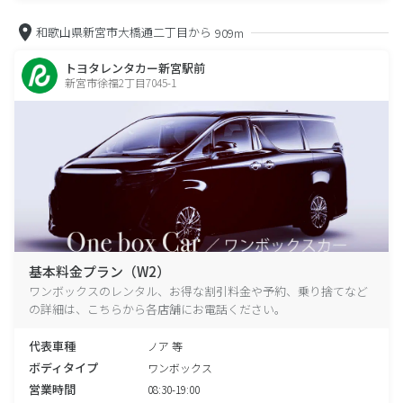
和歌山県新宮市大橋通二丁目から
909m
トヨタレンタカー新宮駅前
新宮市徐福2丁目7045-1
基本料金プラン（W2）
ワンボックスのレンタル、お得な割引料金や予約、乗り捨てなど
の詳細は、こちらから各店舗にお電話ください。
代表車種
ノア 等
ボディタイプ
ワンボックス
営業時間
08:30-19:00