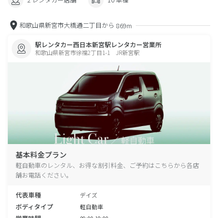
和歌山県新宮市大橋通二丁目から
869m
駅レンタカー西日本新宮駅レンタカー営業所
和歌山県新宮市徐福2丁目1-1 JR新宮駅
基本料金プラン
軽自動車のレンタル、お得な割引料金、ご予約はこちらから各店
舗お電話ください。
代表車種
デイズ
ボディタイプ
軽自動車