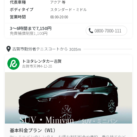
代表車種
アクア 等
ボディタイプ
スタンダード・ミドル
営業時間
08:00-20:00
3～6時間まで7,150円
0800-7000-111
免責補償制度1,100円
古賀市勤労者テニスコートから
3035m
トヨタレンタカー古賀
古賀市天神4-12-28
基本料金プラン（W1）
RV・ミニバンのレンタル、お得な割引料金や予約、乗り捨てなど