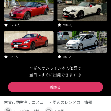
1716人
984人
852人
507人
事前のオンライン本人確認で
当日はすぐに出発できます ♪
始める
古賀市勤労者テニスコート 周辺のレンタカー情報
1 レンタカー店舗
4 車種