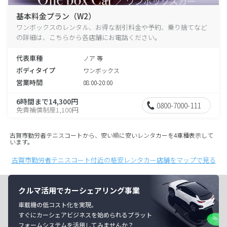
基本料金プラン（W2）
ワンボックスのレンタル、お得な割引料金や予約、乗り捨てなど
の詳細は、こちらから各店舗にお電話ください。
代表車種
ノア 等
ボディタイプ
ワンボックス
営業時間
08:00-20:00
6時間まで14,300円
0800-7000-111
免責補償制度1,100円
古賀市勤労者テニスコートから、安い順に安いレンタカーを4車種表示して
います。
古賀市勤労者テニスコート付近の格安レンタカー店舗をマップで見る
クルマ活用でカーシェアリング事業
車載機の低コスト化を実現。
すぐにカーシェアビジネスを始められるプラット
フォームシステムを活用してみませんか？