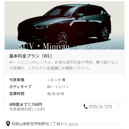
基本料金プラン（W1）
RV・ミニバンのレンタル、お得な割引料金や予約、乗り捨てなど
の詳細は、こちらから各店舗にお電話ください。
代表車種
シエンタ 等
ボディタイプ
RV・ミニバン
営業時間
08:30-19:00
6時間まで7,700円
0735-21-7273
免責補償制度1,100円
和歌山県新宮市熊野地二丁目から
821m