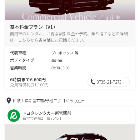
基本料金プラン（V1）
商用車のレンタル、お得な割引料金や予約、乗り捨てなどの詳細
は、こちらから各店舗にお電話ください。
代表車種
プロボックス 等
ボディタイプ
商用車
営業時間
08:30-19:00
6時間まで6,600円
0735-21-7273
免責補償制度1,100円
和歌山県新宮市熊野地二丁目から
821m
トヨタレンタカー新宮駅前
新宮市徐福2丁目7045-1