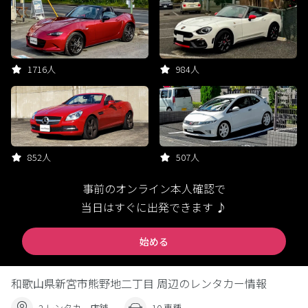
1716人
984人
852人
507人
事前のオンライン本人確認で
当日はすぐに出発できます ♪
始める
和歌山県新宮市熊野地二丁目 周辺のレンタカー情報
2 レンタカー店舗
10 車種