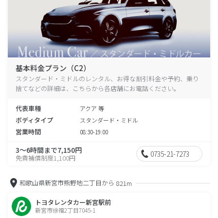
基本料金プラン（C2）
スタンダード・ミドルのレンタル、お得な割引料金や予約、乗り
捨てなどの詳細は、こちらから各店舗にお電話ください。
代表車種
アクア 等
ボディタイプ
スタンダード・ミドル
営業時間
08:30-19:00
3～6時間まで7,150円
0735-21-7273
免責補償制度1,100円
和歌山県新宮市熊野地二丁目から
821m
トヨタレンタカー新宮駅前
新宮市徐福2丁目7045-1