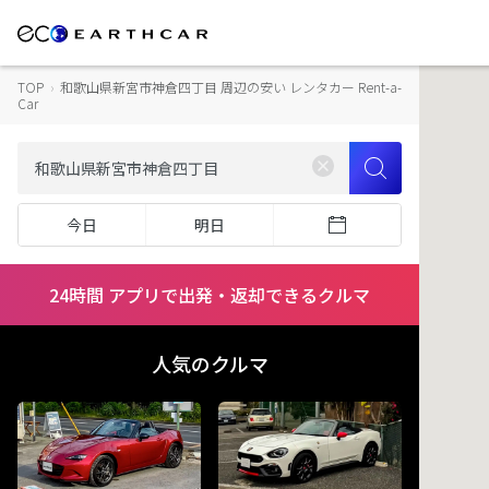
TOP
›
和歌山県新宮市神倉四丁目 周辺の安い レンタカー Rent-a-
Car
今日
明日
24時間 アプリで出発・返却できるクルマ
人気のクルマ