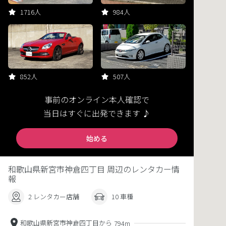
1716人
984人
852人
507人
事前のオンライン本人確認で
当日はすぐに出発できます ♪
始める
和歌山県新宮市神倉四丁目 周辺のレンタカー情
報
2 レンタカー店舗
10 車種
和歌山県新宮市神倉四丁目から
794m