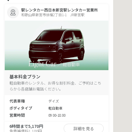
駅レンタカー西日本新宮駅レンタカー営業所
和歌山県新宮市徐福2丁目1-1 JR新宮駅
基本料金プラン
軽自動車のレンタル、お得な割引料金、ご予約はこち
らから各店舗お電話ください。
代表車種
デイズ
ボディタイプ
軽自動車
営業時間
09:00-18:00
6時間まで5,170円
詳細を見る
免責補償料1,100円