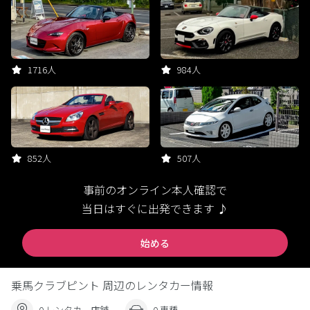
1716人
984人
852人
507人
事前のオンライン本人確認で
当日はすぐに出発できます ♪
始める
乗馬クラブピント 周辺のレンタカー情報
0 レンタカー店舗
0 車種