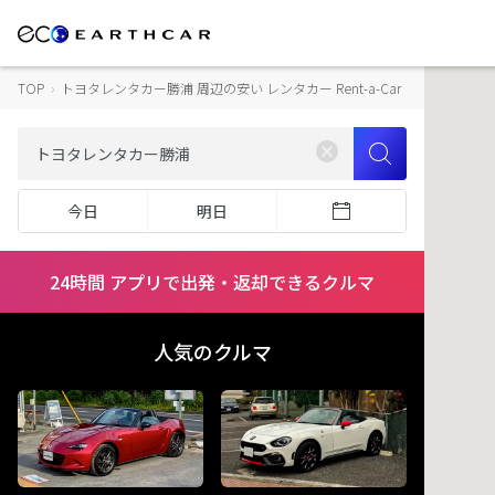
TOP
›
トヨタレンタカー勝浦 周辺の安い レンタカー Rent-a-Car
今日
明日
24時間 アプリで出発・返却できるクルマ
人気のクルマ