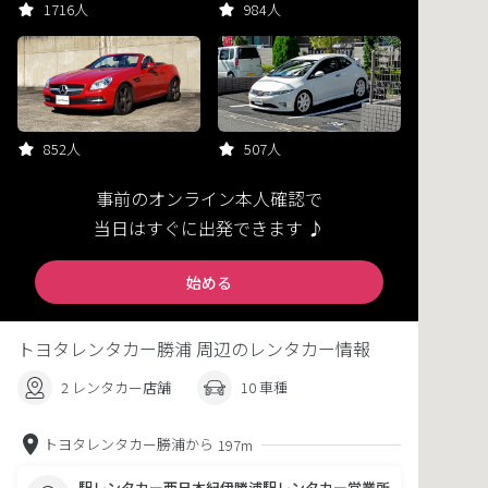
1716人
984人
852人
507人
事前のオンライン本人確認で
当日はすぐに出発できます ♪
始める
トヨタレンタカー勝浦 周辺のレンタカー情報
2 レンタカー店舗
10 車種
トヨタレンタカー勝浦から
197m
駅レンタカー西日本紀伊勝浦駅レンタカー営業所