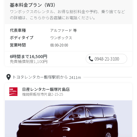
基本料金プラン（W3）
ワンボックスのレンタル、お得な割引料金や予約、乗り捨てなど
の詳細は、こちらから各店舗にお電話ください。
代表車種
アルファード 等
ボディタイプ
ワンボックス
営業時間
08:00-20:00
6時間まで16,500円
0948-21-3100
免責補償制度1,100円
トヨタレンタカー飯塚駅前から
2411m
日産レンタカー飯塚片島店
福岡県飯塚市片島2-15-25