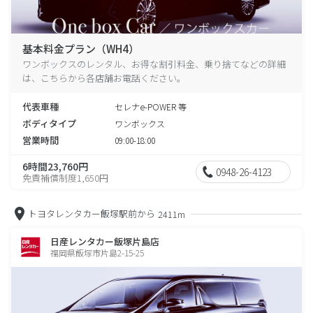
基本料金プラン（WH4）
ワンボックスのレンタル、お得な割引料金、乗り捨てなどの詳細
は、こちらから各店舗お電話ください。
代表車種
セレナe-POWER 等
ボディタイプ
ワンボックス
営業時間
09:00-18:00
6時間23,760円
0948-26-4123
免責補償制度1,650円
トヨタレンタカー飯塚駅前から
2411m
日産レンタカー飯塚片島店
福岡県飯塚市片島2-15-25