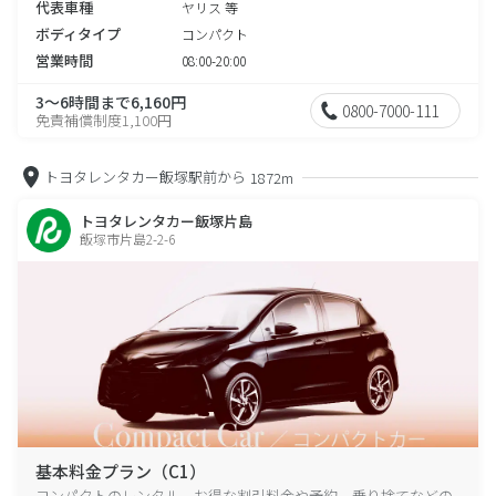
代表車種
ヤリス 等
ボディタイプ
コンパクト
営業時間
08:00-20:00
3～6時間まで6,160円
0800-7000-111
免責補償制度1,100円
トヨタレンタカー飯塚駅前から
1872m
トヨタレンタカー飯塚片島
飯塚市片島2-2-6
基本料金プラン（C1）
コンパクトのレンタル、お得な割引料金や予約、乗り捨てなどの