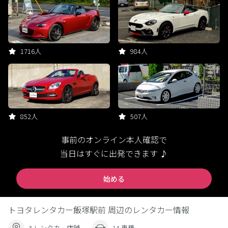
1716人
984人
852人
507人
事前のオンライン本人確認で
当日はすぐに出発できます ♪
始める
トヨタレンタカー飯塚駅前 周辺のレンタカー情報
3 レンタカー店舗
14 車種