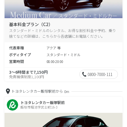
基本料金プラン（C2）
スタンダード・ミドルのレンタル、お得な割引料金や予約、乗り
捨てなどの詳細は、こちらから各店舗にお電話ください。
代表車種
アクア 等
ボディタイプ
スタンダード・ミドル
営業時間
08:00-20:00
3～6時間まで7,150円
0800-7000-111
免責補償制度1,100円
トヨタレンタカー飯塚駅前から
0m
トヨタレンタカー飯塚駅前
飯塚市堀池字武士町16-3