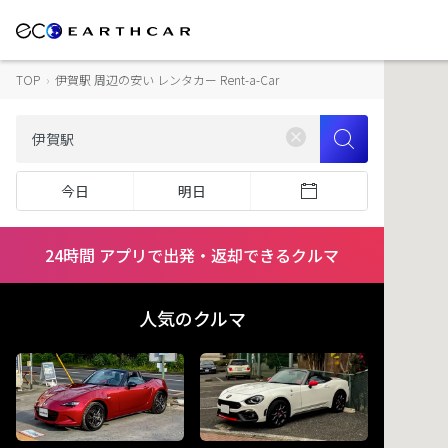
TOP
›
伊賀駅 周辺の安い レンタカー Rent-a-Car
今日
明日
24時間 アプリで出発・返却できるクルマ
人気のクルマ