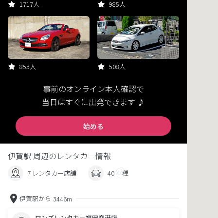
1717人
985人
853人
508人
事前のオンライン本人確認で
当日はすぐに出発できます ♪
始める
伊賀駅 周辺のレンタカー情報
7 レンタカー店舗
40 車種
伊賀駅から
3446m
ワンズレンタカー福岡空港店