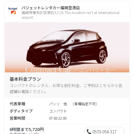
バジェットレンタカー福岡空港店
福岡市博多区空港前3-2-25 This location isn't at international
airport.
基本料金プラン
コンパクトのレンタル、お得な割引料金、ご予約はこちらから各
店舗お電話ください。
代表車種
パッソ 他 （車種指定不可）
ボディタイプ
コンパクト
営業時間
07:00-22:00
6時間まで5,720円
0570-054-317