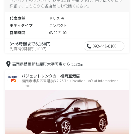
詳細は、こちらから各店舗にお電話ください。
代表車種
ヤリス 等
ボディタイプ
コンパクト
営業時間
08:00-21:00
3～6時間まで6,160円
092-441-0100
免責補償制度1,100円
福岡県糟屋郡粕屋町大字阿惠から
2280m
バジェットレンタカー福岡空港店
福岡市博多区空港前3-2-25 This location isn't at international
airport.