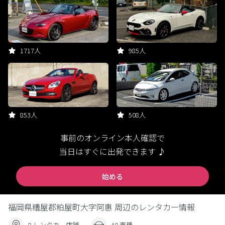
1717人
985人
853人
508人
事前のオンライン本人確認で
当日はすぐに出発できます ♪
始める
福岡県糟屋郡粕屋町大字阿惠 周辺のレンタカー情報
8 レンタカー店舗
40 車種