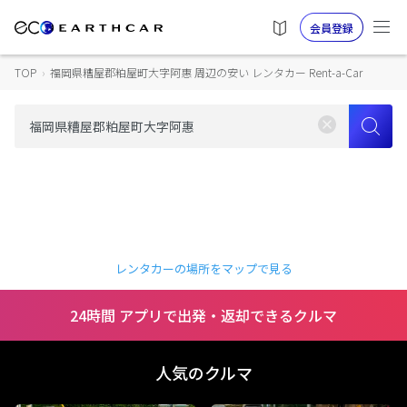
会員登録
TOP
›
福岡県糟屋郡粕屋町大字阿惠 周辺の安い レンタカー Rent-a-Car
レンタカーの場所をマップで見る
24時間 アプリで出発・返却できるクルマ
人気のクルマ