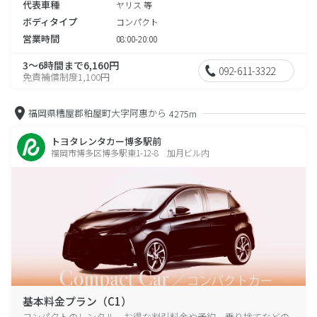
代表車種
ヤリス 等
ボディタイプ
コンパクト
営業時間
08:00-20:00
3～6時間まで6,160円
092-611-3322
免責補償制度1,100円
福岡県糟屋郡粕屋町大字阿惠から
4275m
トヨタレンタカー博多駅前
福岡市博多区博多駅東1-12-8 加月ビル内
基本料金プラン（C1）
コンパクトのレンタル、お得な割引料金や予約、乗り捨てなどの