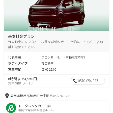
基本料金プラン
軽自動車のレンタル、お得な割引料金、ご予約はこちらから各店
舗お電話ください。
代表車種
ワゴンＲ 他 （車種指定不可）
ボディタイプ
軽自動車
営業時間
07:00-22:00
6時間まで4,950円
0570-054-317
免責補償1,430円
福岡県糟屋郡粕屋町大字阿惠から
2492m
トヨタレンタカー臼井
福岡市博多区空港前4-1-18