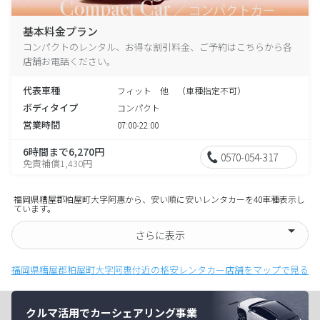
基本料金プラン
コンパクトのレンタル、お得な割引料金、ご予約はこちらから各
店舗お電話ください。
代表車種
フィット 他 （車種指定不可）
ボディタイプ
コンパクト
営業時間
07:00-22:00
6時間まで6,270円
0570-054-317
免責補償1,430円
福岡県糟屋郡粕屋町大字阿惠から、安い順に安いレンタカーを40車種表示し
ています。
さらに表示
福岡県糟屋郡粕屋町大字阿惠付近の格安レンタカー店舗をマップで見る
クルマ活用でカーシェアリング事業