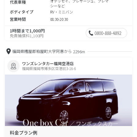
オデッセイ、プレサージュ、プレマ
代表車種
シーなど
ボディタイプ
RV・ミニバン
営業時間
08:30-20:30
1時間まで1,000円
0800-888-4892
免責補償料1,100円
福岡県糟屋郡粕屋町大字阿惠から
2296m
ワンズレンタカー福岡空港店
福岡県福岡市博多区空港前3-16-6
料金プラン例