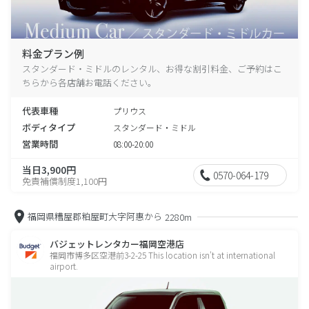
料金プラン例
スタンダード・ミドルのレンタル、お得な割引料金、ご予約はこ
ちらから各店舗お電話ください。
代表車種
プリウス
ボディタイプ
スタンダード・ミドル
営業時間
08:00-20:00
当日3,900円
0570-064-179
免責補償制度1,100円
福岡県糟屋郡粕屋町大字阿惠から
2280m
バジェットレンタカー福岡空港店
福岡市博多区空港前3-2-25 This location isn't at international
airport.