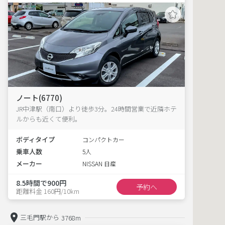
ノート(6770)
JR中津駅（南口）より徒歩3分。24時間営業で近隣ホテ
ルからも近くて便利。
ボディタイプ
コンパクトカー
乗車人数
5人
メーカー
NISSAN 日産
8.5時間で900円
予約へ
距離料金 160円/10km
三毛門駅から
3768m