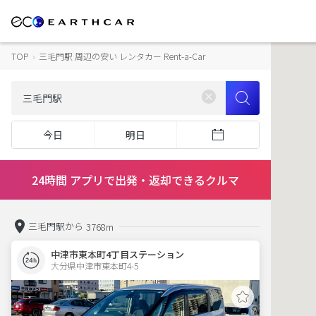
TOP
›
三毛門駅 周辺の安い レンタカー Rent-a-Car
今日
明日
24時間 アプリで出発・返却できるクルマ
三毛門駅から
3768m
中津市東本町4丁目ステーション
大分県中津市東本町4-5  