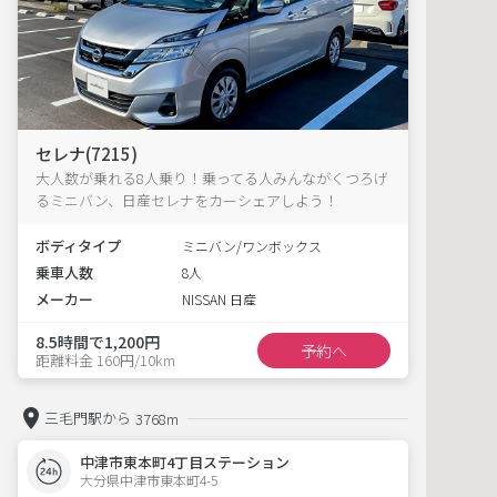
セレナ(7215)
大人数が乗れる8人乗り！乗ってる人みんながくつろげ
るミニバン、日産セレナをカーシェアしよう！
ボディタイプ
ミニバン/ワンボックス
乗車人数
8人
メーカー
NISSAN 日産
8.5時間で1,200円
予約へ
距離料金 160円/10km
三毛門駅から
3768m
中津市東本町4丁目ステーション
大分県中津市東本町4-5  